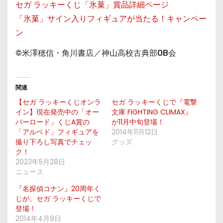
セガ ラッキーくじ「氷菓」賞品詳細ページ
「氷菓」サイン入りフィギュアが当たる！キャンペー
ン
©米澤穂信・角川書店／神山高校古典部OB会
関連
【セガ ラッキーくじオンラ
セガ ラッキーくじで『電撃
イン】現在発売中の「オー
文庫 FIGHTING CLIMAX』
バーロード」くじA賞の
が11月中旬登場！
「アルベド」フィギュアを
2014年11月12日
撮り下ろし写真でチェッ
グッズ
ク！
2023年5月28日
ニュース
『名探偵コナン』20周年く
じが、セガ ラッキーくじで
登場！
2014年4月9日