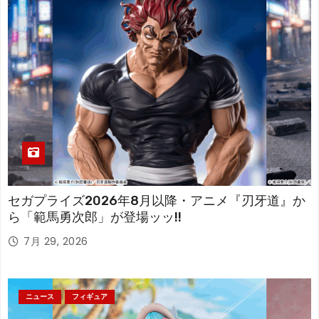
セガプライズ2026年8月以降・アニメ『刃牙道』か
ら「範馬勇次郎」が登場ッッ!!
7月 29, 2026
ニュース
フィギュア