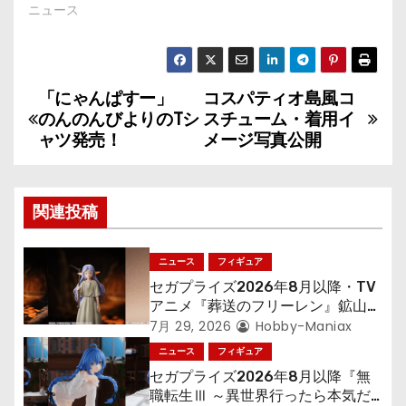
ニュース
「にゃんぱすー」
コスパティオ島風コ
投
のんのんびよりのTシ
スチューム・着用イ
稿
ャツ発売！
メージ写真公開
ナ
関連投稿
ビ
ゲ
ニュース
フィギュア
セガプライズ2026年8月以降・TV
ー
アニメ『葬送のフリーレン』鉱山で
300年働くことになっっちゃった
シ
7月 29, 2026
Hobby-Maniax
「フリーレン」を立体化！
ニュース
フィギュア
ョ
セガプライズ2026年8月以降『無
職転生Ⅲ ～異世界行ったら本気だ