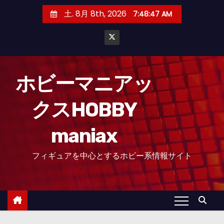
コ
土. 8月 8th, 2026
7:48:47 AM
ン
テ
ン
ツ
へ
ホビーマニアッ
ス
クスHOBBY
キ
ッ
maniax
プ
フィギュアを中心とするホビー系情報サイト