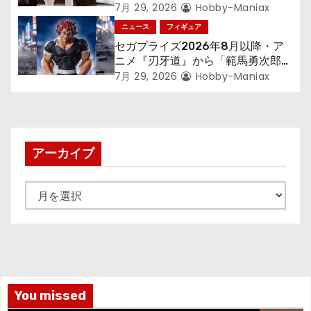
ン
す～』から「ロキシー」のフィギュ
7月 29, 2026
Hobby-Maniax
アが登場！
ニュース
フィギュア
セガプライズ2026年8月以降・ア
ニメ『刃牙道』から「範馬勇次郎」
が登場ッッ!!
7月 29, 2026
Hobby-Maniax
アーカイブ
ア
ー
カ
イ
ブ
You missed