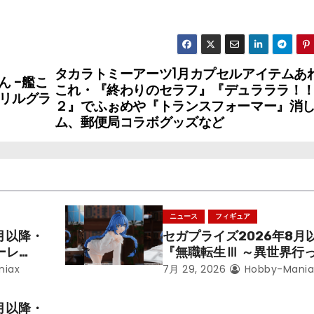
タカラトミーアーツ1月カプセルアイテムあ
 -艦こ
これ・『終わりのセラフ』『デュラララ！！
クリルグラ
２』でふぉめや『トランスフォーマー』消
ム、郵便局コラボグッズなど
ニュース
フィギュア
月以降・
セガプライズ2026年8月
ーレ
『無職転生Ⅲ ～異世界行
ことにな
本気だす～』から「ロキシ
niax
7月 29, 2026
Hobby-Mania
レン」を
のフィギュアが登場！
月以降・