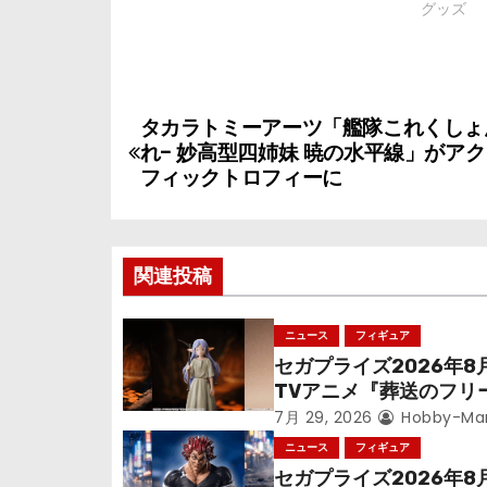
グッズ
投
タカラトミーアーツ「艦隊これくしょん
れ- 妙高型四姉妹 暁の水平線」がア
稿
フィックトロフィーに
ナ
ビ
関連投稿
ゲ
ニュース
フィギュア
ー
セガプライズ2026年8
シ
TVアニメ『葬送のフリ
ン』鉱山で300年働く
7月 29, 2026
Hobby-Ma
ョ
っっちゃった「フリー
ニュース
フィギュア
立体化！
セガプライズ2026年8