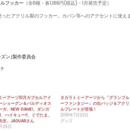
リルフッカー
（全6種・各1,188円(税込)・1月発売予定）
使ったアクリル製のフッカー。カバン等へのアクセントに使え
ーズン｣製作委員会
？？
ミーアーツ10月カプセルアイ
タカラトミーアーツから『グランブル
ーショーグン＆バルディオス
ーファンタジー』の缶バッジ＆アクリ
ガ、NEW GAME!、ダンガ
ルプレートが登場！
3、ハイキュー!!、ぐでたま、
2016年7月22日
生、JAGUARさん
グッズ
0月25日