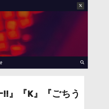
せ
!!』『K』『ごちう