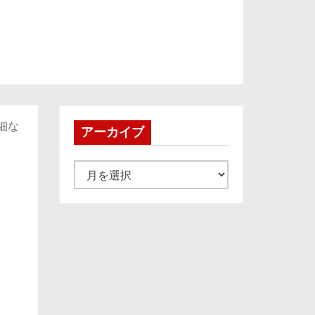
細な
アーカイブ
ア
ー
カ
イ
ブ