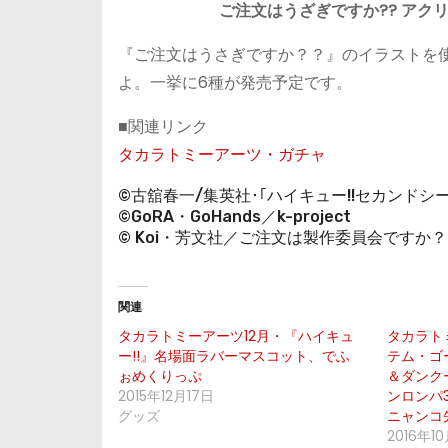
ご注文はうざぎですか?? アク
『ご注文はうさぎですか？？』のイラストを
よ。一挙に6種が発売予定です。
■関連リンク
タカラトミーアーツ・ガチャ
©古舘春一/集英社･｢ハイキュー!!セカンドシ
©GoRA・GoHands／k-project
© Koi・芳文社／ご注文は製作委員会ですか
関連
タカラトミーアーツ12月・『ハイキュ
タカラト
ー!!』名場面ラバーマスコット、でふ
テム・ゴ
ぉめくりっぷ
＆ダンクー
2015年12月17日
ンロンパ
グッズ
ニャンコ先
2016年1