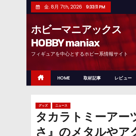
コ
金. 8月 7th, 2026
9:33:12 PM
ン
テ
ホビーマニアックス
ン
ツ
HOBBY maniax
へ
フィギュアを中心とするホビー系情報サイト
ス
キ
ッ
HOME
取材記事
レビュー
プ
グッズ
ニュース
タカラトミーアーツ
さ』のメタルやア