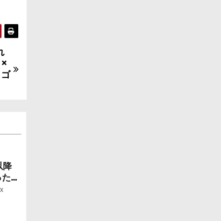
れ
×
しゴ
以降
ったら
ー」
x