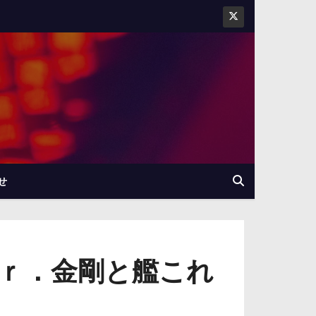
せ
ｒ．金剛と艦これ