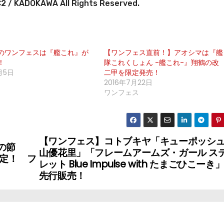
 / KADOKAWA All Rights Reserved.
のワンフェスは『艦これ』が
【ワンフェス直前！】アオシマは『艦
！
隊これくしょん -艦これ-』翔鶴の改
月5日
二甲を限定発売！
2016年7月22日
ワンフェス
【ワンフェス】コトブキヤ「キューポッシュ
の節
山優花里」「フレームアームズ・ガール ス
予定！ フ
レット Blue Impulse with たまごひこーき
先行販売！