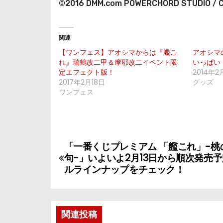
©2016 DMM.com POWERCHORD STUDIO / C2
関連
【ワンフェス】アオシマからは『艦こ
アオシマ
れ』瑞鶴改二甲＆摩耶改二イベント限
いっぱい
定エフェクト版！
2014年2
2017年2月18日
グッズ
ワンフェス
投
「一番くじプレミアム 「艦これ」-桃
句-」いよいよ2月13日から順次発売
稿
ルラインナップをチェック！
ナ
ビ
関連投稿