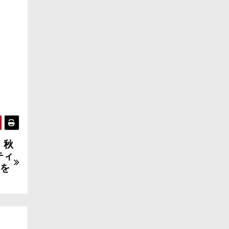
 秋
ティ
」を