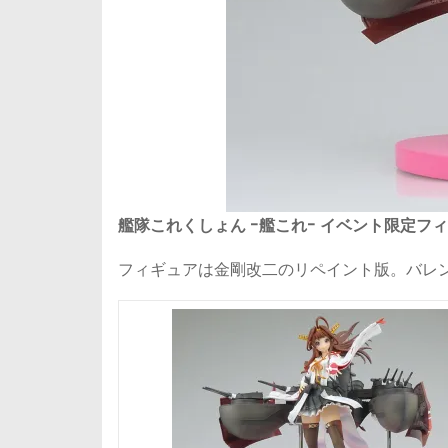
艦隊これくしょん -艦これ- イベント限定フ
フィギュアは金剛改二のリペイント版。バレ