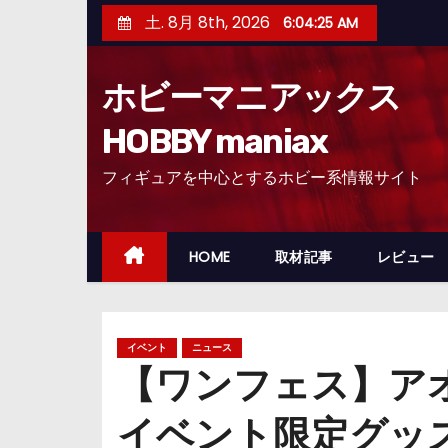
コ
土. 8月 8th, 2026
6:04:26 AM
ン
テ
ホビーマニアックス
ン
ツ
HOBBY maniax
へ
フィギュアを中心とするホビー系情報サイト
ス
キ
ッ
HOME
取材記事
レビュー
プ
イベント
ニュース
【ワンフェス】ア
イベント限定グッ