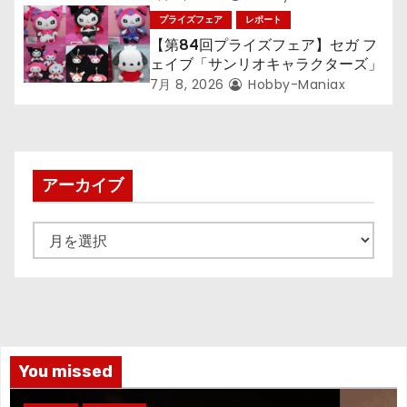
ジョージ』『ポケットモンスター』
プライズフェア
レポート
【第84回プライズフェア】セガ フ
ェイブ「サンリオキャラクターズ」
7月 8, 2026
Hobby-Maniax
アーカイブ
ア
ー
カ
イ
ブ
You missed