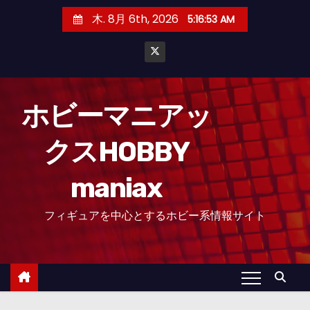
コ
木. 8月 6th, 2026
5:16:54 AM
ン
テ
ン
ツ
へ
ホビーマニアッ
ス
クスHOBBY
キ
ッ
maniax
プ
フィギュアを中心とするホビー系情報サイト