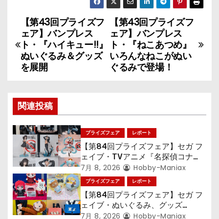
【第43回プライズフ
【第43回プライズフ
投
ェア】バンプレス
ェア】バンプレス
稿
ト・『ハイキュー!!』
ト・『ねこあつめ』
ぬいぐるみ＆グッズ
いろんなねこがぬい
ナ
を展開
ぐるみで登場！
ビ
ゲ
関連投稿
ー
プライズフェア
レポート
シ
【第84回プライズフェア】セガ フ
ェイブ・TVアニメ『名探偵コナ
ョ
ン』TVアニメ『呪術廻戦』『〈物
7月 8, 2026
Hobby-Maniax
語〉シリーズ』「初音ミク」
プライズフェア
レポート
ン
【第84回プライズフェア】セガ フ
ェイブ・ぬいぐるみ、グッズ
『LiSA』『ミニオン』『おさるの
7月 8, 2026
Hobby-Maniax