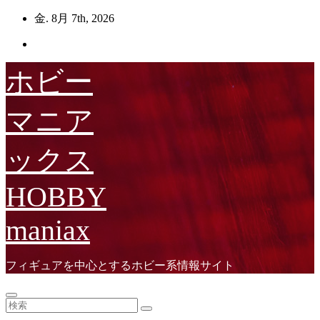
コ
金. 8月 7th, 2026
ン
テ
ン
ホビー
ツ
へ
ス
マニア
キ
ッ
ックス
プ
HOBBY
maniax
フィギュアを中心とするホビー系情報サイト