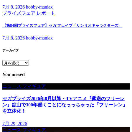
7月 8, 2026
hobby-maniax
プライズフェア
レポート
【第84回プライズフェア】セガ フェイブ「サンリオキャラクターズ」
7月 8, 2026
hobby-maniax
アーカイブ
ア
ー
You missed
カ
イ
ニュース
フィギュア
ブ
セガプライズ2026年8月以降・TVアニメ『葬送のフリーレ
ン』鉱山で300年働くことになっっちゃった「フリーレン」
を立体化！
7月 29, 2026
ニュース
フィギュア