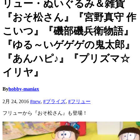
リュー・ぬいぐるみ＆雑貨
『おそ松さん』『宮野真守 作
こいつ』『磯部磯兵衛物語』
『ゆる～いゲゲゲの鬼太郎』
『あんハピ♪』『プリズマ☆
イリヤ』
By
hobby-maniax
2月 24, 2016
#new
,
#プライズ
,
#フリュー
フリューから『おそ松さん』も登場！