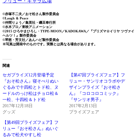
フリュー・キャラ広場
©赤塚不二夫／おそ松さん製作委員会
©Laugh ＆ Peace
©仲間りょう／集英社・磯豆奉行所
©水木プロ／東映アニメーション
©2015 ひろやまひろし・TYPE-MOON／KADOKAWA／『プリズマ☆イリヤ ツヴァイ
ヘルツ！』製作委員会
©琴慈・芳文社／あんハピ製作委員会
※写真は開発中のものです。実際とは異なる場合があります。
関連
セガプライズ12月登場予定
【第47回プライズフェア】フ
『おそ松さん』寝そべりぬい
リュー・サンリオコラボやデ
ぐるみで十四松とトド松、ヌ
ザインプライズ『おそ松さ
ードルのっけ松はチョロ松＆
ん』『コロコロコミック』
一松、十四松＆トド松
『サンリオ男子』
2017年12月18日
2017年2月13日
グッズ
プライズフェア
【第49回プライズフェア】フ
リュー『おそ松さん』ぬいぐ
るみで松犬やすし松