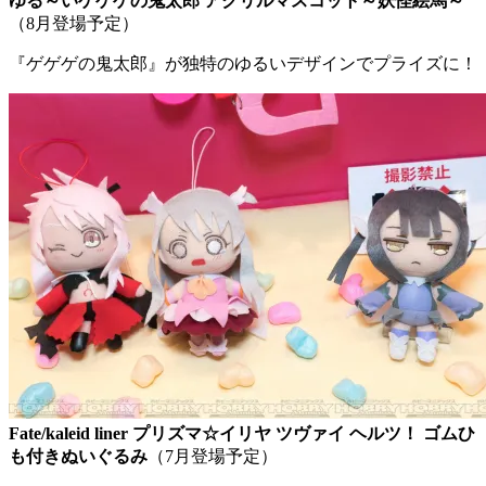
ゆる～いゲゲゲの鬼太郎 アクリルマスコット～妖怪絵馬～
（8月登場予定）
『ゲゲゲの鬼太郎』が独特のゆるいデザインでプライズに！
Fate/kaleid liner プリズマ☆イリヤ ツヴァイ ヘルツ！ ゴムひ
も付きぬいぐるみ
（7月登場予定）