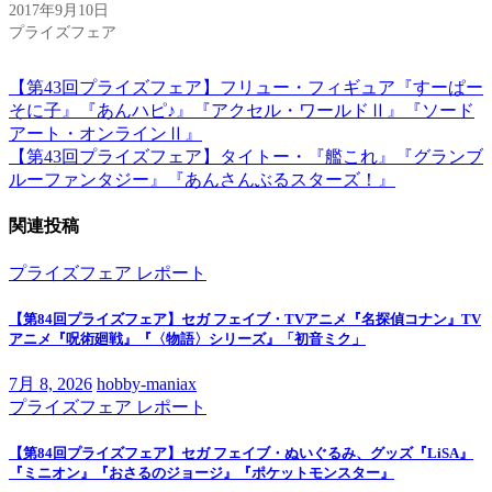
2017年9月10日
プライズフェア
【第43回プライズフェア】フリュー・フィギュア『すーぱー
投
そに子』『あんハピ♪』『アクセル・ワールドⅡ』『ソード
稿
アート・オンラインⅡ』
【第43回プライズフェア】タイトー・『艦これ』『グランブ
ナ
ルーファンタジー』『あんさんぶるスターズ！』
ビ
関連投稿
ゲ
ー
プライズフェア
レポート
シ
【第84回プライズフェア】セガ フェイブ・TVアニメ『名探偵コナン』TV
ョ
アニメ『呪術廻戦』『〈物語〉シリーズ』「初音ミク」
ン
7月 8, 2026
hobby-maniax
プライズフェア
レポート
【第84回プライズフェア】セガ フェイブ・ぬいぐるみ、グッズ『LiSA』
『ミニオン』『おさるのジョージ』『ポケットモンスター』