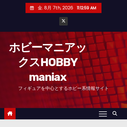
コ
金. 8月 7th, 2026
11:13:01 AM
ン
テ
ン
ツ
へ
ホビーマニアッ
ス
クスHOBBY
キ
ッ
maniax
プ
フィギュアを中心とするホビー系情報サイト