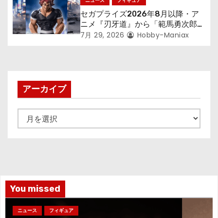
ニュース
フィギュア
セガプライズ2026年8月以降・ア
ニメ『刃牙道』から「範馬勇次郎」
が登場ッッ!!
7月 29, 2026
Hobby-Maniax
アーカイブ
ア
ー
カ
イ
ブ
You missed
ニュース
フィギュア