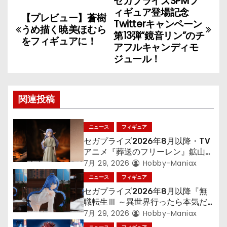
セガプライズSPMフ
投
ィギュア登場記念
【プレビュー】蒼樹
稿
Twitterキャンペーン
うめ描く暁美ほむら
第13弾“鏡音リン”のチ
をフィギュアに！
ナ
アフルキャンディモ
ジュール！
ビ
ゲ
関連投稿
ー
シ
ニュース
フィギュア
セガプライズ2026年8月以降・TV
ョ
アニメ『葬送のフリーレン』鉱山で
300年働くことになっっちゃった
7月 29, 2026
Hobby-Maniax
ン
「フリーレン」を立体化！
ニュース
フィギュア
セガプライズ2026年8月以降『無
職転生Ⅲ ～異世界行ったら本気だ
す～』から「ロキシー」のフィギュ
7月 29, 2026
Hobby-Maniax
アが登場！