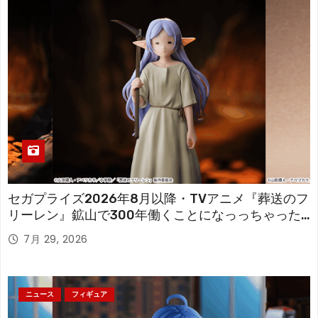
セガプライズ2026年8月以降・TVアニメ『葬送のフ
リーレン』鉱山で300年働くことになっっちゃった
「フリーレン」を立体化！
7月 29, 2026
ニュース
フィギュア