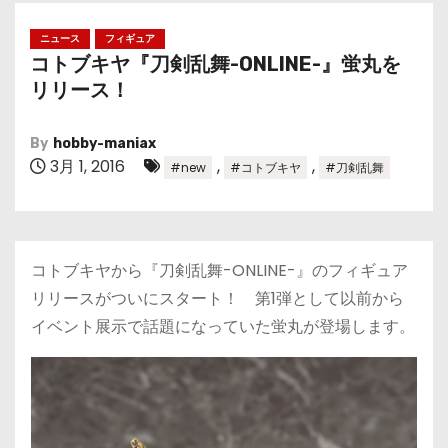
ニュース
フィギュア
コトブキヤ『刀剣乱舞-ONLINE-』蛍丸を
リリース！
By
hobby-maniax
3月 1, 2016
,
,
#new
#コトブキヤ
#刀剣乱舞
コトブキヤから『刀剣乱舞-ONLINE-』のフィギュア
リリースがついにスタート！ 第1弾として以前から
イベント展示で話題になっていた蛍丸が登場します。