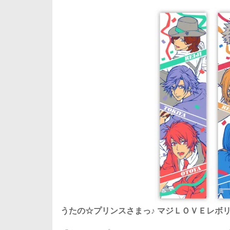
うたの☆プリンスさまっ♪ マジＬＯＶＥレボ