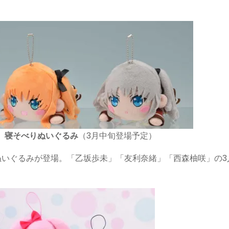
 寝そべりぬいぐるみ
（3月中旬登場予定）
べりぬいぐるみが登場。「乙坂歩未」「友利奈緒」「西森柚咲」の3
。