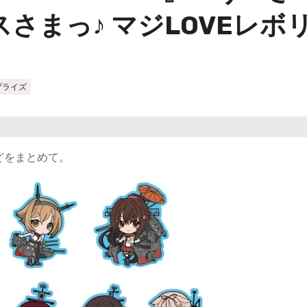
さまっ♪ マジLOVEレボ
プライズ
どをまとめて。