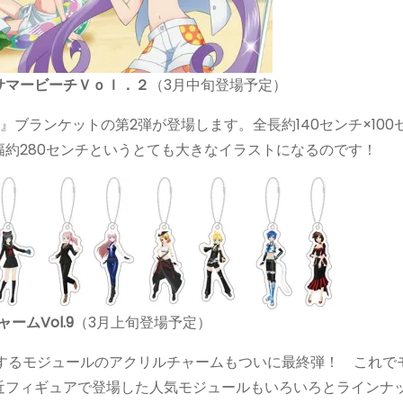
サマービーチＶｏｌ．２
（3月中旬登場予定）
ラ』ブランケットの第2弾が登場します。全長約140センチ×100
約280センチというとても大きなイラストになるのです！
ャームVol.9
（3月上旬登場予定）
nd』に登場するモジュールのアクリルチャームもついに最終弾！ これで
近フィギュアで登場した人気モジュールもいろいろとラインナ