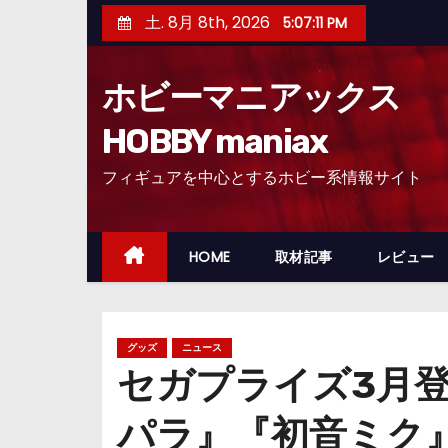
コ
土. 8月 8th, 2026
5:07:12 PM
ン
テ
ホビーマニアックス
ン
ツ
HOBBY maniax
へ
フィギュアを中心とするホビー系情報サイト
ス
キ
ッ
HOME
取材記事
レビュー
プ
グッズ
ニュース
セガプライズ3月
パラ』『初音ミク』