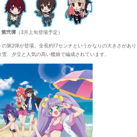
ト第弐彈
（3月上旬登場予定）
の第2弾が登場。全長約17センチというかなりの大きさがあり
吹雪、夕立と人気の高い艦娘で編成されています。