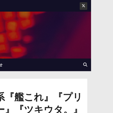
せ
系『艦これ』『プリ
さー』『ツキウタ。』