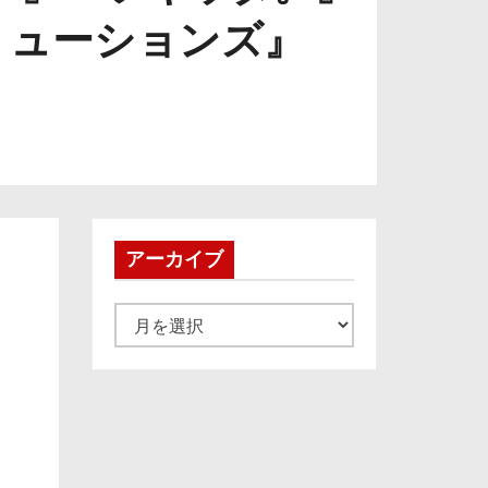
リューションズ』
アーカイブ
ア
ー
カ
イ
ブ