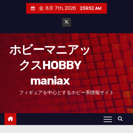
コ
金. 8月 7th, 2026
2:59:52 AM
ン
テ
ン
ツ
へ
ホビーマニアッ
ス
クスHOBBY
キ
ッ
maniax
プ
フィギュアを中心とするホビー系情報サイト