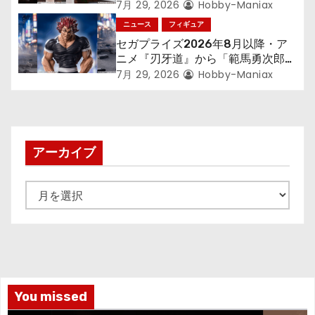
す～』から「ロキシー」のフィギュ
7月 29, 2026
Hobby-Maniax
アが登場！
ニュース
フィギュア
セガプライズ2026年8月以降・ア
ニメ『刃牙道』から「範馬勇次郎」
が登場ッッ!!
7月 29, 2026
Hobby-Maniax
アーカイブ
ア
ー
カ
イ
ブ
You missed