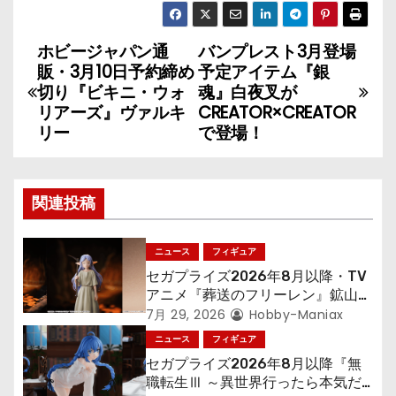
ホビージャパン通
バンプレスト3月登場
投
販・3月10日予約締め
予定アイテム『銀
稿
切り『ビキニ・ウォ
魂』白夜叉が
リアーズ』ヴァルキ
CREATOR×CREATOR
ナ
リー
で登場！
ビ
ゲ
関連投稿
ー
ニュース
フィギュア
シ
セガプライズ2026年8月以降・TV
アニメ『葬送のフリーレン』鉱山で
ョ
300年働くことになっっちゃった
7月 29, 2026
Hobby-Maniax
「フリーレン」を立体化！
ニュース
フィギュア
ン
セガプライズ2026年8月以降『無
職転生Ⅲ ～異世界行ったら本気だ