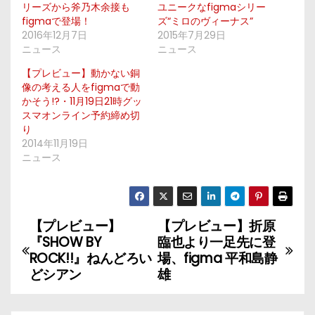
リーズから斧乃木余接も
ユニークなfigmaシリー
figmaで登場！
ズ“ミロのヴィーナス”
2016年12月7日
2015年7月29日
ニュース
ニュース
【プレビュー】動かない銅
像の考える人をfigmaで動
かそう!?・11月19日21時グッ
スマオンライン予約締め切
り
2014年11月19日
ニュース
【プレビュー】
【プレビュー】折原
投
『SHOW BY
臨也より一足先に登
稿
ROCK!!』ねんどろい
場、figma 平和島静
どシアン
雄
ナ