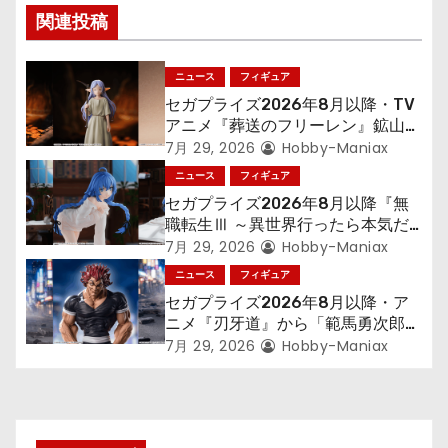
ビ
関連投稿
ゲ
ニュース
フィギュア
ー
セガプライズ2026年8月以降・TV
シ
アニメ『葬送のフリーレン』鉱山で
300年働くことになっっちゃった
7月 29, 2026
Hobby-Maniax
ョ
「フリーレン」を立体化！
ニュース
フィギュア
セガプライズ2026年8月以降『無
ン
職転生Ⅲ ～異世界行ったら本気だ
す～』から「ロキシー」のフィギュ
7月 29, 2026
Hobby-Maniax
アが登場！
ニュース
フィギュア
セガプライズ2026年8月以降・ア
ニメ『刃牙道』から「範馬勇次郎」
が登場ッッ!!
7月 29, 2026
Hobby-Maniax