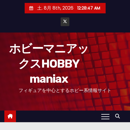
コ
土. 8月 8th, 2026
12:28:48 AM
ン
テ
ン
ツ
へ
ホビーマニアッ
ス
クスHOBBY
キ
ッ
maniax
プ
フィギュアを中心とするホビー系情報サイト