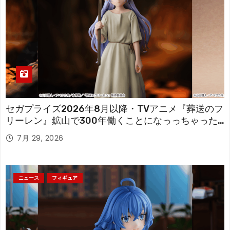
セガプライズ2026年8月以降・TVアニメ『葬送のフ
リーレン』鉱山で300年働くことになっっちゃった
「フリーレン」を立体化！
7月 29, 2026
ニュース
フィギュア