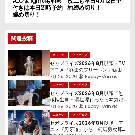
ALO版figmaも特典
改二も本日4月12日予
ナ
付きは本日21時予約
約締め切り！
締め切り！
ビ
ゲ
関連投稿
ー
シ
ニュース
フィギュア
セガプライズ2026年8月以降・TV
ョ
アニメ『葬送のフリーレン』鉱山で
300年働くことになっっちゃった
7月 29, 2026
Hobby-Maniax
ン
「フリーレン」を立体化！
ニュース
フィギュア
セガプライズ2026年8月以降『無
職転生Ⅲ ～異世界行ったら本気だ
す～』から「ロキシー」のフィギュ
7月 29, 2026
Hobby-Maniax
アが登場！
ニュース
フィギュア
セガプライズ2026年8月以降・ア
ニメ『刃牙道』から「範馬勇次郎」