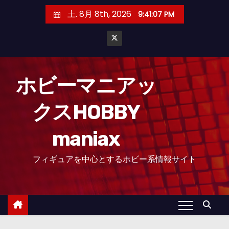
コ
土. 8月 8th, 2026
9:41:08 PM
ン
テ
ン
ツ
へ
ホビーマニアッ
ス
クスHOBBY
キ
ッ
maniax
プ
フィギュアを中心とするホビー系情報サイト