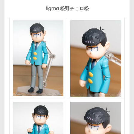
figma 松野チョロ松