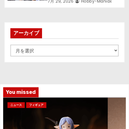
が登場ッッ!!
7月 29, 2026
Hobby-Maniax
アーカイブ
ア
ー
カ
イ
ブ
You missed
ニュース
フィギュア