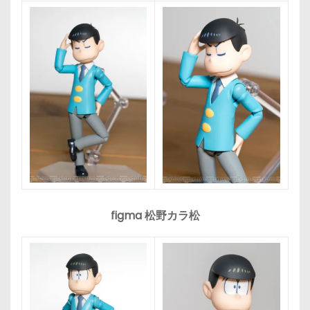
figma 松野カラ松