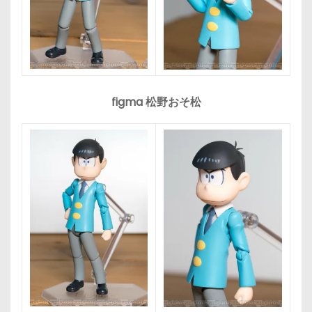
figma 松野おそ松