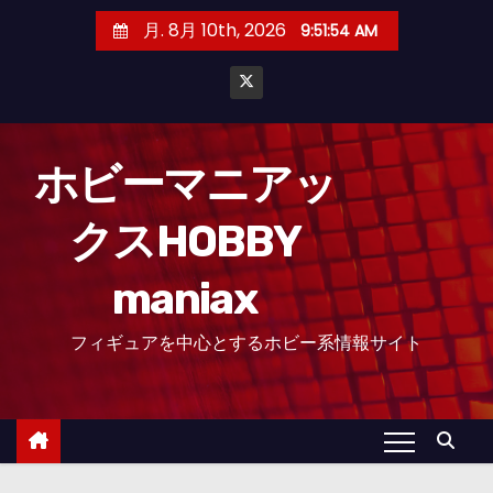
コ
月. 8月 10th, 2026
9:51:55 AM
ン
テ
ン
ツ
へ
ホビーマニアッ
ス
クスHOBBY
キ
ッ
maniax
プ
フィギュアを中心とするホビー系情報サイト