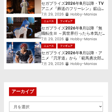
セガプライズ2026年8月以降・TV
ョ
アニメ『葬送のフリーレン』鉱山で
300年働くことになっっちゃった
7月 29, 2026
Hobby-Maniax
ン
「フリーレン」を立体化！
ニュース
フィギュア
セガプライズ2026年8月以降『無
職転生Ⅲ ～異世界行ったら本気だ
す～』から「ロキシー」のフィギュ
7月 29, 2026
Hobby-Maniax
アが登場！
ニュース
フィギュア
セガプライズ2026年8月以降・ア
ニメ『刃牙道』から「範馬勇次郎」
が登場ッッ!!
7月 29, 2026
Hobby-Maniax
アーカイブ
ア
ー