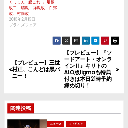
くしょん -艦これ-』足柄
改二、瑞鳳、祥鳳改、白露
改、村雨改
2016年2月19日
プライズフェア
【プレビュー】『ソ
投
ードアート・オンラ
【プレビュー】三世
稿
インⅡ』キリトの
村正、こんどは黒バ
ALO版figmaも特典
ニー！
ナ
付きは本日21時予約
締め切り！
ビ
ゲ
関連投稿
ー
シ
ニュース
フィギュア