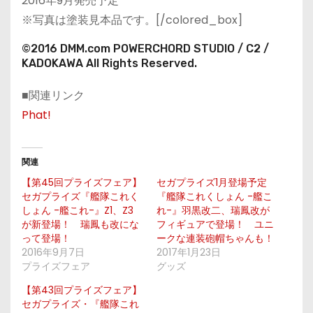
2016年9月発売予定
※写真は塗装見本品です。[/colored_box]
©2016 DMM.com POWERCHORD STUDIO / C2 /
KADOKAWA All Rights Reserved.
■関連リンク
Phat!
関連
【第45回プライズフェア】
セガプライズ1月登場予定
セガプライズ『艦隊これく
『艦隊これくしょん -艦こ
しょん -艦これ-』Z1、Z3
れ-』羽黒改二、瑞鳳改が
が新登場！ 瑞鳳も改にな
フィギュアで登場！ ユニ
って登場！
ークな連装砲帽ちゃんも！
2016年9月7日
2017年1月23日
プライズフェア
グッズ
【第43回プライズフェア】
セガプライズ・『艦隊これ