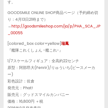
す。
GOODSMILE ONLINE SHOP商品ページ（予約締め切
り：4月13日21時まで）
→
http://goodsmileshop.com/ja/p/PHA_SCA_JP
_00055
[colored_box color=yellow]
瑞鳳
『艦隊これくしょん -艦これ-』
1/7スケールフィギュア：全高約22センチ
原型：阿部昂大(Fenrir)/りゅういち(ピースメーカ
ー)
彩色設計：佐倉
発売元：Phat!
販売元：グッドスマイルカンパニー
価格：16,800円 ＋税