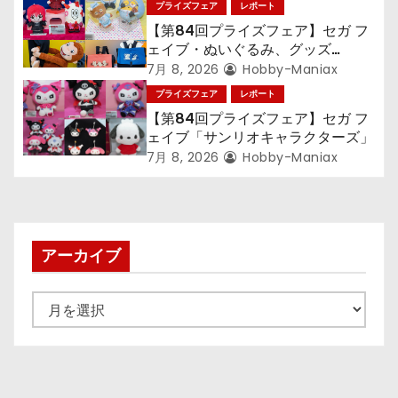
ン
プライズフェア
レポート
【第84回プライズフェア】セガ フ
ェイブ・ぬいぐるみ、グッズ
『LiSA』『ミニオン』『おさるの
7月 8, 2026
Hobby-Maniax
ジョージ』『ポケットモンスター』
プライズフェア
レポート
【第84回プライズフェア】セガ フ
ェイブ「サンリオキャラクターズ」
7月 8, 2026
Hobby-Maniax
アーカイブ
ア
ー
カ
イ