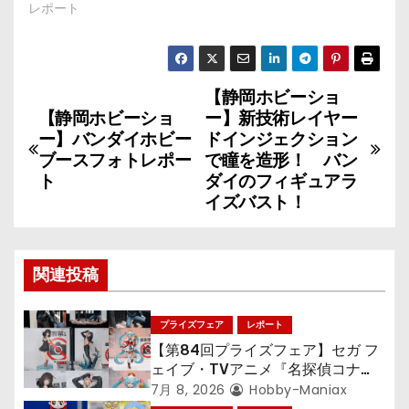
レポート
【静岡ホビーショ
投
【静岡ホビーショ
ー】新技術レイヤー
稿
ー】バンダイホビー
ドインジェクション
ブースフォトレポー
で瞳を造形！ バン
ナ
ト
ダイのフィギュアラ
イズバスト！
ビ
ゲ
関連投稿
ー
シ
プライズフェア
レポート
【第84回プライズフェア】セガ フ
ョ
ェイブ・TVアニメ『名探偵コナ
ン』TVアニメ『呪術廻戦』『〈物
7月 8, 2026
Hobby-Maniax
語〉シリーズ』「初音ミク」