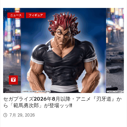
ニュース
フィギュア
セガプライズ2026年8月以降・アニメ『刃牙道』か
ら「範馬勇次郎」が登場ッッ!!
7月 29, 2026