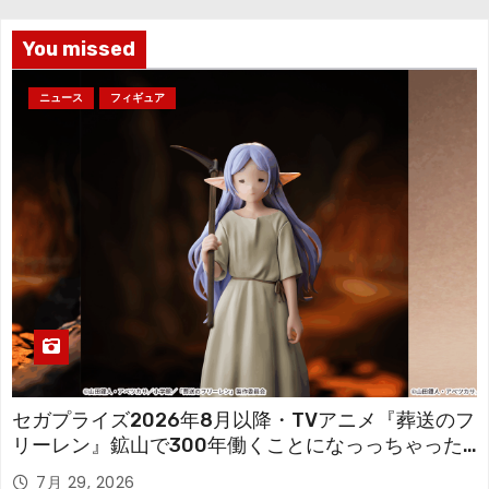
ブ
You missed
ニュース
フィギュア
セガプライズ2026年8月以降・TVアニメ『葬送のフ
リーレン』鉱山で300年働くことになっっちゃった
「フリーレン」を立体化！
7月 29, 2026