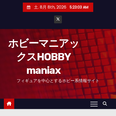
コ
土. 8月 8th, 2026
5:23:04 AM
ン
テ
ン
ツ
へ
ホビーマニアッ
ス
クスHOBBY
キ
ッ
maniax
プ
フィギュアを中心とするホビー系情報サイト