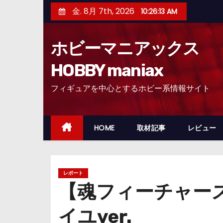
コ
金. 8月 7th, 2026
10:26:14 AM
ン
テ
ホビーマニアックス
ン
ツ
HOBBY maniax
へ
フィギュアを中心とするホビー系情報サイト
ス
キ
ッ
HOME
取材記事
レビュー
プ
レポート
【魂フィーチャーズ
イユver.