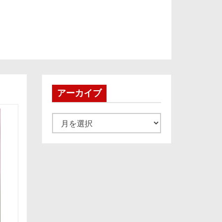
アーカイブ
ア
ー
カ
イ
ブ