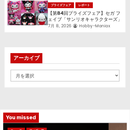
ジョージ』『ポケットモンスター』
プライズフェア
レポート
【第84回プライズフェア】セガ フ
ェイブ「サンリオキャラクターズ」
7月 8, 2026
Hobby-Maniax
アーカイブ
ア
ー
カ
イ
ブ
You missed