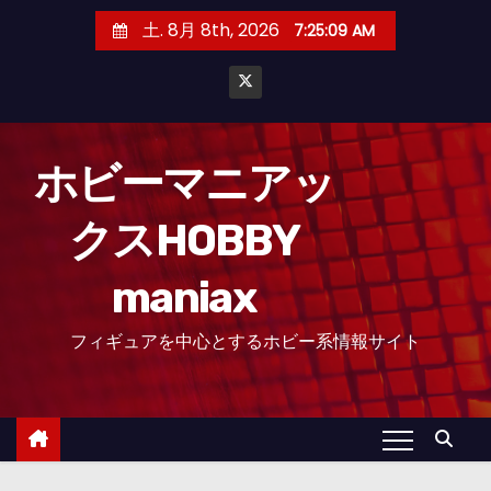
コ
土. 8月 8th, 2026
7:25:10 AM
ン
テ
ン
ツ
へ
ホビーマニアッ
ス
クスHOBBY
キ
ッ
maniax
プ
フィギュアを中心とするホビー系情報サイト