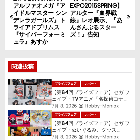
稿
アルファオメガ『ア
EXPO2016SPRING】
イドルマスター シン
アルター『血界戦
ナ
デレラガールズ』ト
線』レオ展示、『あ
ライアドプリムス
んさんぶるスター
ビ
『サイバーフォーミ
ズ！』告知
ュラ』あすか
ゲ
ー
関連投稿
シ
ョ
プライズフェア
レポート
【第84回プライズフェア】セガ フ
ン
ェイブ・TVアニメ『名探偵コナ
ン』TVアニメ『呪術廻戦』『〈物
7月 8, 2026
Hobby-Maniax
語〉シリーズ』「初音ミク」
プライズフェア
レポート
【第84回プライズフェア】セガ フ
ェイブ・ぬいぐるみ、グッズ
『LiSA』『ミニオン』『おさるの
7月 8, 2026
Hobby-Maniax