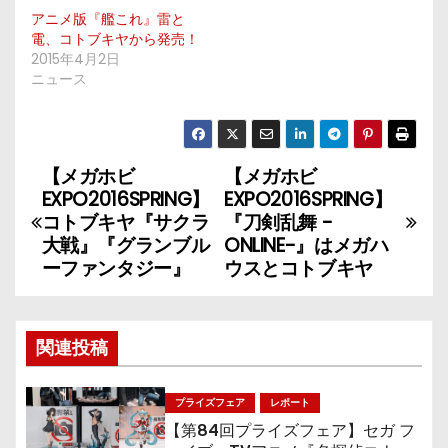
アニメ版『艦これ』雷と
電、コトブキヤから発売！
2015年4月2日
ニュース
【メガホビ
【メガホビ
投
EXPO2016SPRING】
EXPO2016SPRING】
稿
コトブキヤ『サクラ
『刀剣乱舞 -
大戦』『グランブル
ONLINE-』はメガハ
ナ
ーファンタジー』
ウスとコトブキヤ
ビ
ゲ
関連投稿
ー
プライズフェア
レポート
シ
【第84回プライズフェア】セガ フ