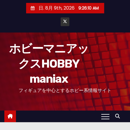
コ
日. 8月 9th, 2026
9:26:11 AM
ン
テ
ン
ツ
へ
ホビーマニアッ
ス
クスHOBBY
キ
ッ
maniax
プ
フィギュアを中心とするホビー系情報サイト