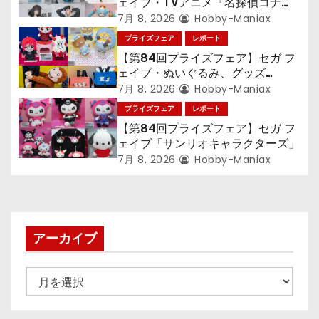
ェイブ・TVアニメ『名探偵コナ
ョ
ン』TVアニメ『呪術廻戦』『〈物
7月 8, 2026
Hobby-Maniax
語〉シリーズ』「初音ミク」
プライズフェア
レポート
ン
【第84回プライズフェア】セガ フ
ェイブ・ぬいぐるみ、グッズ
『LiSA』『ミニオン』『おさるの
7月 8, 2026
Hobby-Maniax
ジョージ』『ポケットモンスター』
プライズフェア
レポート
【第84回プライズフェア】セガ フ
ェイブ「サンリオキャラクターズ」
7月 8, 2026
Hobby-Maniax
アーカイブ
ア
ー
カ