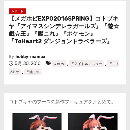
レポート
【メガホビEXPO2016SPRING】コトブキ
ヤ『アイマスシンデレラガールズ』『遊☆
戯☆王』『艦これ』『ポケモン』
『ToHeart2 ダンジョントラベラーズ』
By
hobby-maniax
5月 30, 2016
,
,
#new
#アイドルマスター
#コト
,
ブキヤ
#艦これ
コトブキヤのブースの新作フィギュアをまとめて。