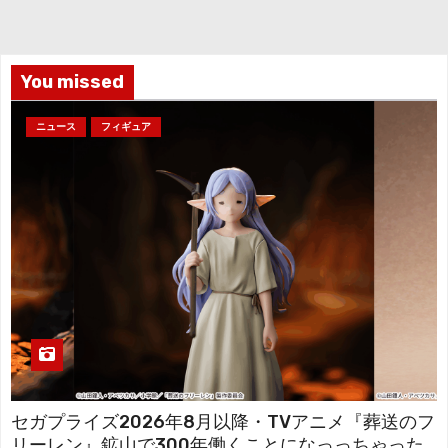
イ
ブ
You missed
ニュース
フィギュア
セガプライズ2026年8月以降・TVアニメ『葬送のフ
リーレン』鉱山で300年働くことになっっちゃった