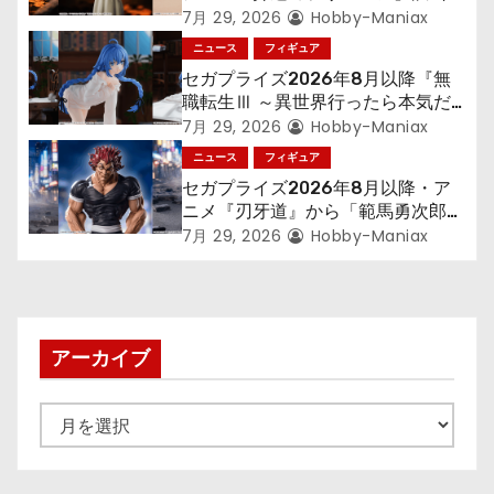
ョ
300年働くことになっっちゃった
7月 29, 2026
Hobby-Maniax
「フリーレン」を立体化！
ニュース
フィギュア
ン
セガプライズ2026年8月以降『無
職転生Ⅲ ～異世界行ったら本気だ
す～』から「ロキシー」のフィギュ
7月 29, 2026
Hobby-Maniax
アが登場！
ニュース
フィギュア
セガプライズ2026年8月以降・ア
ニメ『刃牙道』から「範馬勇次郎」
が登場ッッ!!
7月 29, 2026
Hobby-Maniax
アーカイブ
ア
ー
カ