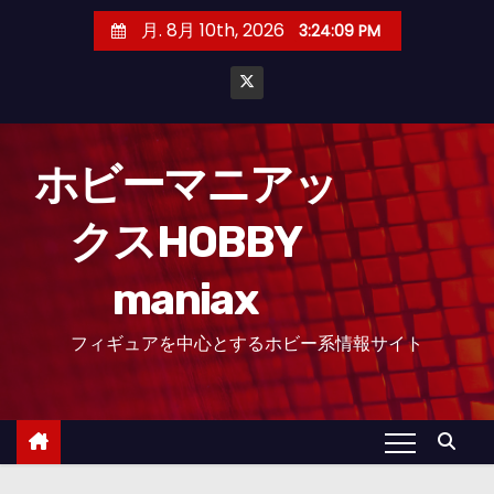
コ
月. 8月 10th, 2026
3:24:10 PM
ン
テ
ン
ツ
へ
ホビーマニアッ
ス
クスHOBBY
キ
ッ
maniax
プ
フィギュアを中心とするホビー系情報サイト