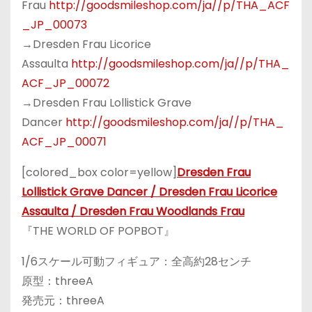
Frau
http://goodsmileshop.com/ja//p/THA_ACF
_JP_00073
→Dresden Frau Licorice
Assaulta
http://goodsmileshop.com/ja//p/THA_
ACF_JP_00072
→Dresden Frau Lollistick Grave
Dancer
http://goodsmileshop.com/ja//p/THA_
ACF_JP_00071
[colored_box color=yellow]
Dresden Frau
Lollistick Grave Dancer / Dresden Frau Licorice
Assaulta / Dresden Frau Woodlands Frau
『THE WORLD OF POPBOT』
1/6スケール可動フィギュア：全高約28センチ
原型：threeA
発売元：threeA