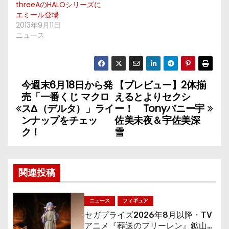
threeAのHALOシリーズに
エミール登場
2013年9月11日
ニュース
今週末6月18日から発
【プレビュー】2体揃
投
売「一番くじ マクロ
えるとよりセクシ
稿
スΔ（デルタ）」ライ
ー！ Tonyバニー宇
ンナップをチェッ
佐美未夜＆宇佐美深
ナ
ク！
雪
ビ
ゲ
関連投稿
ー
ニュース
フィギュア
シ
セガプライズ2026年8月以降・TV
アニメ『葬送のフリーレン』鉱山で