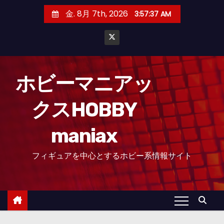
コ
金. 8月 7th, 2026
3:57:38 AM
ン
テ
ン
ツ
へ
ホビーマニアッ
ス
クスHOBBY
キ
ッ
maniax
プ
フィギュアを中心とするホビー系情報サイト