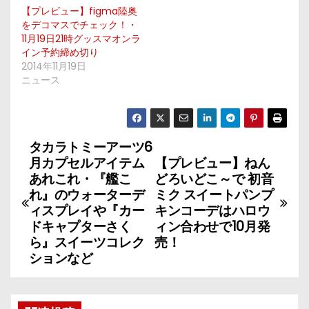
【プレビュー】figma陸奥
をデコマスでチェック！・
11月19日21時グッスマオンラ
イン予約締め切り
2014年11月19日
ニュース
タカラトミーアーツ6
投
月カプセルアイテム
【プレビュー】ねん
稿
あれこれ・『艦こ
どろいどこ～で 初音
れ』のウォーターデ
ミク スイートパンプ
ナ
ィスプレイや『カー
キンコーデはハロウ
ドキャプターさく
ィン合わせで10月発
ビ
ら』スイーツコレク
売！
ションなど
ゲ
ー