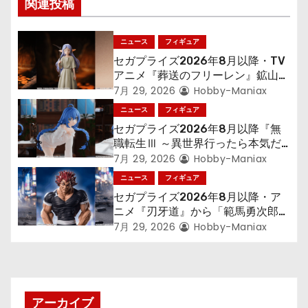
関連投稿
シ
ョ
ニュース
フィギュア
セガプライズ2026年8月以降・TV
ン
アニメ『葬送のフリーレン』鉱山で
300年働くことになっっちゃった
7月 29, 2026
Hobby-Maniax
「フリーレン」を立体化！
ニュース
フィギュア
セガプライズ2026年8月以降『無
職転生Ⅲ ～異世界行ったら本気だ
す～』から「ロキシー」のフィギュ
7月 29, 2026
Hobby-Maniax
アが登場！
ニュース
フィギュア
セガプライズ2026年8月以降・ア
ニメ『刃牙道』から「範馬勇次郎」
が登場ッッ!!
7月 29, 2026
Hobby-Maniax
アーカイブ