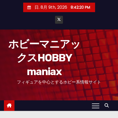
コ
日. 8月 9th, 2026
8:42:21 PM
ン
テ
ン
ツ
へ
ホビーマニアッ
ス
クスHOBBY
キ
ッ
maniax
プ
フィギュアを中心とするホビー系情報サイト