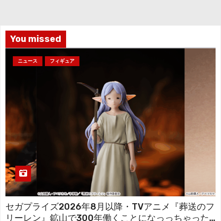
イ
ブ
You missed
ニュース
フィギュア
セガプライズ2026年8月以降・TVアニメ『葬送のフ
リーレン』鉱山で300年働くことになっっちゃった