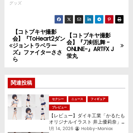
グッズ
【コトブキヤ撮影
投
【コトブキヤ撮影
会】『ToHeart2ダン
会】『刀剣乱舞 -
稿
ジョントラベラー
ONLINE-』ARTFX J
ズ』ファイターささ
蛍丸
ナ
ら
ビ
ゲ
関連投稿
ー
セクシー
ニュース
フィギュア
シ
プレビュー
【レビュー】ダイキ工業「かるたも
ョ
オリジナルイラスト 井上優莉奈」
大胆なポーズで立体化！
1月 14, 2026
Hobby-Maniax