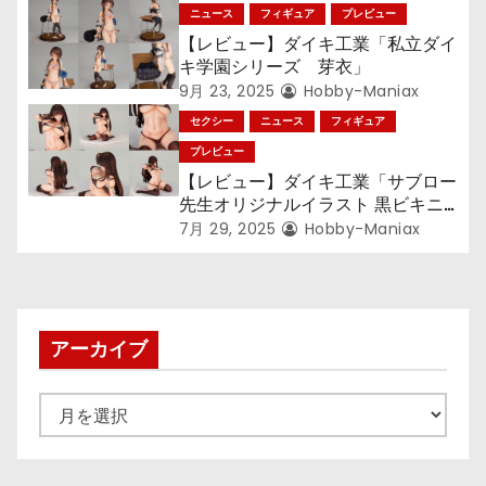
ン
ニュース
フィギュア
プレビュー
【レビュー】ダイキ工業「私立ダイ
キ学園シリーズ 芽衣」
9月 23, 2025
Hobby-Maniax
セクシー
ニュース
フィギュア
プレビュー
【レビュー】ダイキ工業「サブロー
先生オリジナルイラスト 黒ビキニ
さん」
7月 29, 2025
Hobby-Maniax
アーカイブ
ア
ー
カ