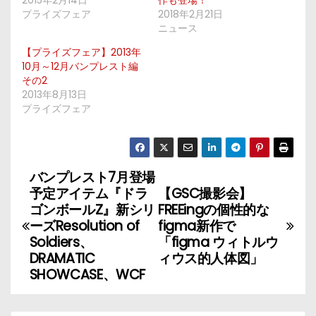
プライズフェア
2018年2月21日
ニュース
【プライズフェア】2013年
10月～12月バンプレスト編
その2
2013年8月13日
プライズフェア
バンプレスト7月登場
投
予定アイテム『ドラ
【GSC撮影会】
稿
ゴンボールZ』新シリ
FREEingの個性的な
ーズResolution of
figma新作で
ナ
Soldiers、
「figma ウィトルウ
DRAMATIC
ィウス的人体図」
ビ
SHOWCASE、WCF
ゲ