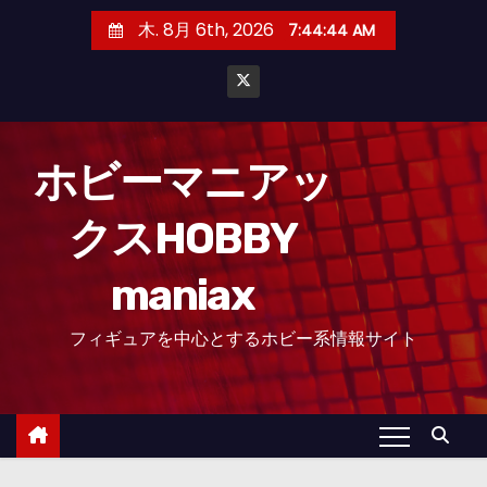
コ
木. 8月 6th, 2026
7:44:45 AM
ン
テ
ン
ツ
へ
ホビーマニアッ
ス
クスHOBBY
キ
ッ
maniax
プ
フィギュアを中心とするホビー系情報サイト