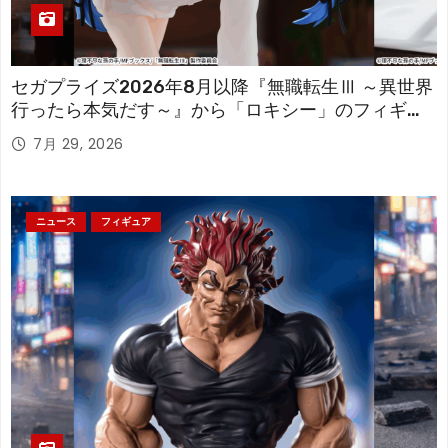
セガプライズ2026年8月以降『無職転生Ⅲ ～異世界
行ったら本気だす～』から「ロキシー」のフィギュ
アが登場！
7月 29, 2026
ニュース
フィギュア