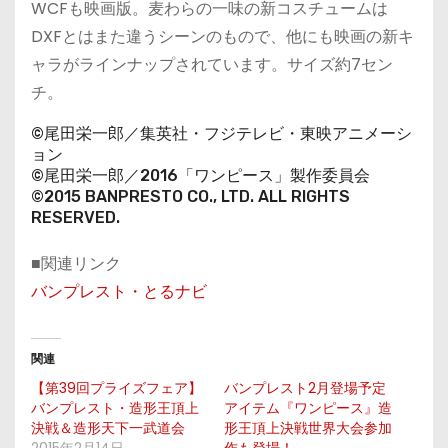
WCFも映画版。麦わらの一味の新コスチュームは
DXFとはまた違うシーンのもので、他にも映画の新キ
ャラがラインナップされています。サイズ約7セン
チ。
©尾田栄一郎／集英社・フジテレビ・東映アニメーシ
ョン
©尾田栄一郎／2016「ワンピース」製作委員会
©2015 BANPRESTO CO., LTD. ALL RIGHTS
RESERVED.
■関連リンク
バンプレスト・とるナビ
関連
【第39回プライズフェア】
バンプレスト2月登場予定
バンプレスト・造形王頂上
アイテム『ワンピース』造
決戦＆造形天下一武道会
形王頂上決戦世界大会参加
2015年2月14日
作も登場！