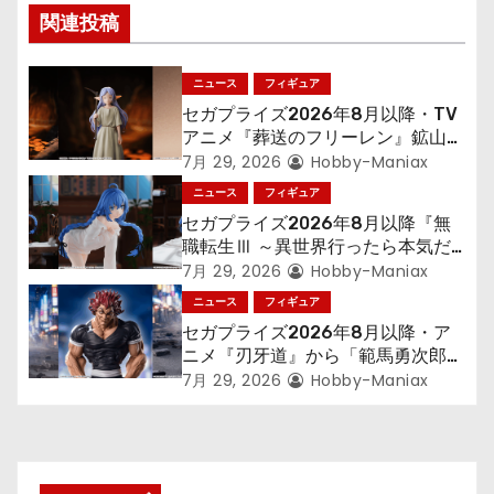
ー
関連投稿
シ
ニュース
フィギュア
ョ
セガプライズ2026年8月以降・TV
アニメ『葬送のフリーレン』鉱山で
ン
300年働くことになっっちゃった
7月 29, 2026
Hobby-Maniax
「フリーレン」を立体化！
ニュース
フィギュア
セガプライズ2026年8月以降『無
職転生Ⅲ ～異世界行ったら本気だ
す～』から「ロキシー」のフィギュ
7月 29, 2026
Hobby-Maniax
アが登場！
ニュース
フィギュア
セガプライズ2026年8月以降・ア
ニメ『刃牙道』から「範馬勇次郎」
が登場ッッ!!
7月 29, 2026
Hobby-Maniax