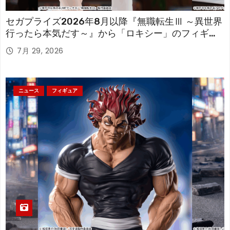
セガプライズ2026年8月以降『無職転生Ⅲ ～異世界
行ったら本気だす～』から「ロキシー」のフィギュ
アが登場！
7月 29, 2026
ニュース
フィギュア