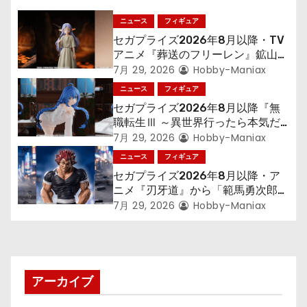
ゲ
ニュース
フィギュア
ー
セガプライズ2026年8月以降・TV
シ
アニメ『葬送のフリーレン』鉱山で
300年働くことになっっちゃった
7月 29, 2026
Hobby-Maniax
ョ
「フリーレン」を立体化！
ニュース
フィギュア
セガプライズ2026年8月以降『無
ン
職転生Ⅲ ～異世界行ったら本気だ
す～』から「ロキシー」のフィギュ
7月 29, 2026
Hobby-Maniax
アが登場！
ニュース
フィギュア
セガプライズ2026年8月以降・ア
ニメ『刃牙道』から「範馬勇次郎」
が登場ッッ!!
7月 29, 2026
Hobby-Maniax
アーカイブ