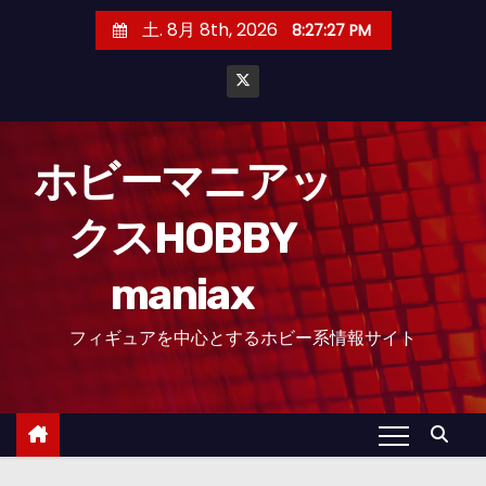
コ
土. 8月 8th, 2026
8:27:28 PM
ン
テ
ン
ツ
へ
ホビーマニアッ
ス
クスHOBBY
キ
ッ
maniax
プ
フィギュアを中心とするホビー系情報サイト