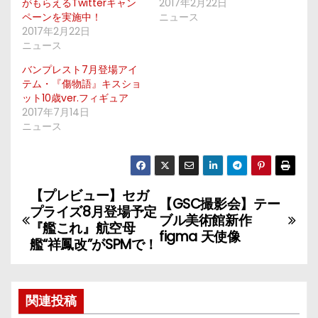
がもらえるTwitterキャン
2017年2月22日
ペーンを実施中！
ニュース
2017年2月22日
ニュース
バンプレスト7月登場アイ
テム・『傷物語』キスショ
ット10歳ver.フィギュア
2017年7月14日
ニュース
【プレビュー】セガ
投
【GSC撮影会】テー
プライズ8月登場予定
ブル美術館新作
稿
『艦これ』航空母
figma 天使像
艦“祥鳳改”がSPMで！
ナ
ビ
関連投稿