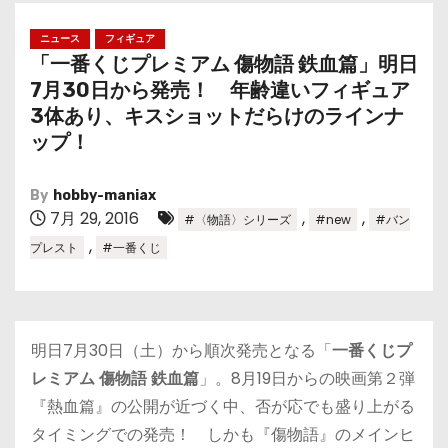
ニュース
フィギュア
「一番くじプレミアム 傷物語 鉄血篇」明日
7月30日から発売！ 年齢違いフィギュア
3体あり、キスショットだらけのラインナ
ップ！
By
hobby-maniax
7月 29, 2016
,
,
#〈物語〉シリーズ
#new
#バン
,
プレスト
#一番くじ
明日7月30日（土）から順次発売となる「
一番くじプ
レミアム 傷物語 鉄血篇
」。8月19日からの映画第２弾
『熱血篇』の公開が近づく中、否が応でも盛り上がる
タイミングでの発売！ しかも『傷物語』のメインヒ