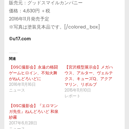
販売元：グッドスマイルカンパニー
価格：4,630円 ＋税
2016年11月発売予定
※写真は塗装見本品です。[/colored_box]
©u17.com
関連
【GSC撮影会】永遠の格闘
【宮沢模型展示会】メガハ
ゲームヒロイン、不知火舞
ウス、アルター、ヴェルテ
がねんどろいどに
クス、キューズQ、アクア
2016年11月16日
マリン、リボルブ
ニュース
2015年11月10日
レポート
【GSC撮影会】『エロマン
ガ先生』ねんどろいど 和泉
紗霧
2017年6月28日
ニュース