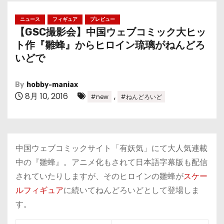
ニュース
フィギュア
プレビュー
【GSC撮影会】中国ウェブコミック大ヒッ
ト作『雛蜂』からヒロイン琉璃がねんどろ
いどで
By
hobby-maniax
8月 10, 2016
,
#new
#ねんどろいど
中国ウェブコミックサイト「有妖気」にて大人気連載
中の『雛蜂』。アニメ化もされて日本語字幕版も配信
されていたりしますが、そのヒロインの雛蜂が
スケー
ルフィギュア
に続いてねんどろいどとして登場しま
す。