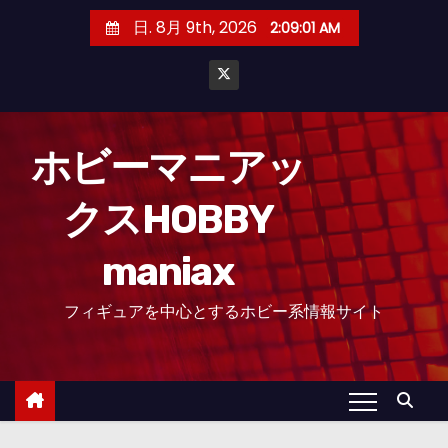
コ
日. 8月 9th, 2026
2:09:02 AM
ン
テ
ン
ツ
へ
ホビーマニアッ
ス
クスHOBBY
キ
ッ
maniax
プ
フィギュアを中心とするホビー系情報サイト