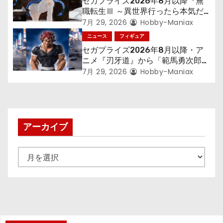
セガプライズ2026年8月以降『無
職転生Ⅲ ～異世界行ったら本気だ
す～』から「ロキシー」のフィギュ
7月 29, 2026
Hobby-Maniax
アが登場！
ニュース
フィギュア
セガプライズ2026年8月以降・ア
ニメ『刃牙道』から「範馬勇次郎」
が登場ッッ!!
7月 29, 2026
Hobby-Maniax
アーカイブ
ア
ー
カ
イ
ブ