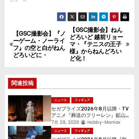
【GSC撮影会】ねん
投
【GSC撮影会】『ノ
どろいど 越前リョー
ーゲーム・ノーライ
稿
マ・『テニスの王子
フ』の空と白がねん
様』からねんどろい
どろいどに・
ナ
ど化！
ビ
ゲ
関連投稿
ー
ニュース
フィギュア
シ
セガプライズ2026年8月以降・TV
アニメ『葬送のフリーレン』鉱山で
ョ
300年働くことになっっちゃった
7月 29, 2026
Hobby-Maniax
「フリーレン」を立体化！
ニュース
フィギュア
ン