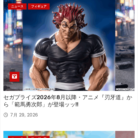
ニュース
フィギュア
セガプライズ2026年8月以降・アニメ『刃牙道』か
ら「範馬勇次郎」が登場ッッ!!
7月 29, 2026