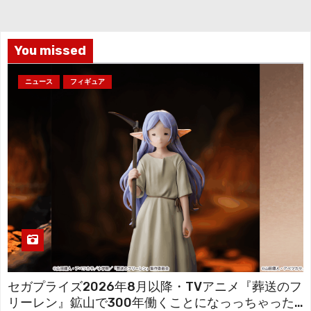
イ
ブ
You missed
ニュース
フィギュア
セガプライズ2026年8月以降・TVアニメ『葬送のフ
リーレン』鉱山で300年働くことになっっちゃった