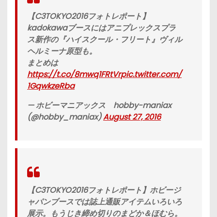
【C3TOKYO2016フォトレポート】
kadokawaブースにはアニプレックスプラ
ス新作の『ハイスクール・フリート』ヴィル
ヘルミーナ原型も。
まとめは
https://t.co/8mwq1FRtVr
pic.twitter.com/
1GqwkzeRba
— ホビーマニアックス hobby-maniax
(@hobby_maniax)
August 27, 2016
【C3TOKYO2016フォトレポート】ホビージ
ャパンブースでは誌上通販アイテムいろいろ
展示。もうじき締め切りのまどか＆ほむら。