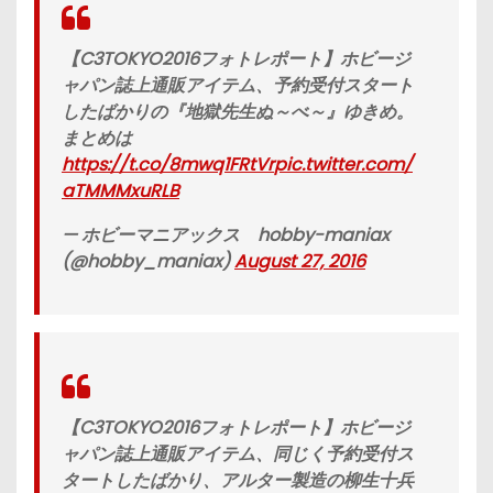
【C3TOKYO2016フォトレポート】ホビージ
ャパン誌上通販アイテム、予約受付スタート
したばかりの『地獄先生ぬ～べ～』ゆきめ。
まとめは
https://t.co/8mwq1FRtVr
pic.twitter.com/
aTMMMxuRLB
— ホビーマニアックス hobby-maniax
(@hobby_maniax)
August 27, 2016
【C3TOKYO2016フォトレポート】ホビージ
ャパン誌上通販アイテム、同じく予約受付ス
タートしたばかり、アルター製造の柳生十兵