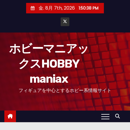
コ
金. 8月 7th, 2026
1:50:39 PM
ン
テ
ン
ツ
へ
ホビーマニアッ
ス
クスHOBBY
キ
ッ
maniax
プ
フィギュアを中心とするホビー系情報サイト