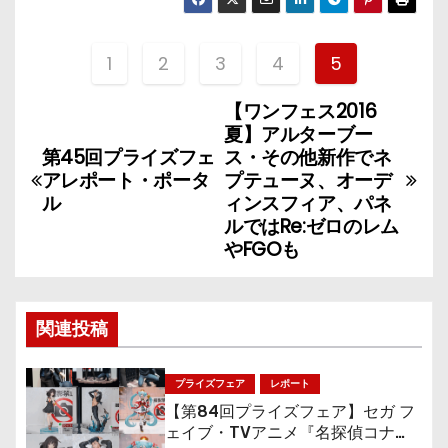
1
2
3
4
5
【ワンフェス2016
投
夏】アルターブー
稿
第45回プライズフェ
ス・その他新作でネ
アレポート・ポータ
プテューヌ、オーデ
ナ
ル
ィンスフィア、パネ
ルではRe:ゼロのレム
ビ
やFGOも
ゲ
ー
関連投稿
シ
プライズフェア
レポート
ョ
【第84回プライズフェア】セガ フ
ェイブ・TVアニメ『名探偵コナ