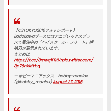
【C3TOKYO2016フォトレポート】
kadokawaブースにはアニプレックスプラ
スで受注中の『ハイスクール・フリート』岬
明乃が展示されています。
まとめは
https://t.co/8mwq1FRtVr
pic.twitter.com/
8p78nXMYbq
— ホビーマニアックス hobby-maniax
(@hobby_maniax)
August 27, 2016