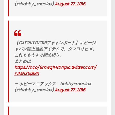
(@hobby_maniax)
August 27, 2016
【C3TOKYO2016フォトレポート】ホビージ
ャパン誌上通販アイテムで、タマヨリヒメ。
これももうすぐ締め切り。
まとめは
https://t.co/8mwq1FRtVr
pic.twitter.com/
rvMNX5jzMh
— ホビーマニアックス hobby-maniax
(@hobby_maniax)
August 27, 2016