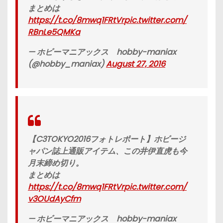
まとめは
https://t.co/8mwq1FRtVr
pic.twitter.com/
RBnLe5QMKa
— ホビーマニアックス hobby-maniax
(@hobby_maniax)
August 27, 2016
【C3TOKYO2016フォトレポート】ホビージ
ャパン誌上通販アイテム、この井伊直虎も今
月末締め切り。
まとめは
https://t.co/8mwq1FRtVr
pic.twitter.com/
v3OUdAyCfm
— ホビーマニアックス hobby-maniax