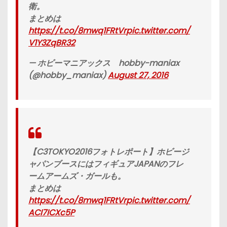
衛。
まとめは
https://t.co/8mwq1FRtVr
pic.twitter.com/
V1Y3ZqBR32
— ホビーマニアックス hobby-maniax
(@hobby_maniax)
August 27, 2016
【C3TOKYO2016フォトレポート】ホビージ
ャパンブースにはフィギュアJAPANのフレ
ームアームズ・ガールも。
まとめは
https://t.co/8mwq1FRtVr
pic.twitter.com/
ACI7ICXc5P