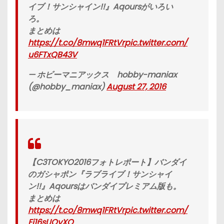
イブ！サンシャイン!!』Aqoursがいろい
ろ。
まとめは
https://t.co/8mwq1FRtVr
pic.twitter.com/
u6FTxQB43V
— ホビーマニアックス hobby-maniax
(@hobby_maniax)
August 27, 2016
【C3TOKYO2016フォトレポート】バンダイ
のガシャポン『ラブライブ！サンシャイ
ン!!』Aqoursはバンダイプレミアム版も。
まとめは
https://t.co/8mwq1FRtVr
pic.twitter.com/
Fi16sUQvXQ