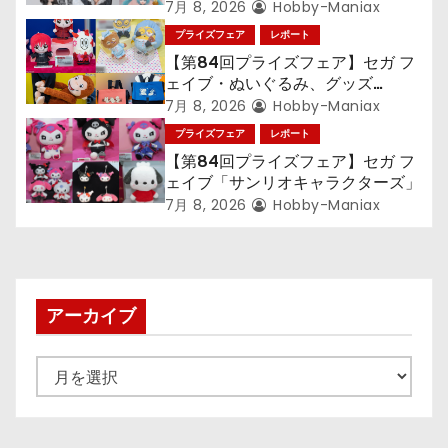
ン
ン』TVアニメ『呪術廻戦』『〈物
7月 8, 2026
Hobby-Maniax
語〉シリーズ』「初音ミク」
プライズフェア
レポート
【第84回プライズフェア】セガ フ
ェイブ・ぬいぐるみ、グッズ
『LiSA』『ミニオン』『おさるの
7月 8, 2026
Hobby-Maniax
ジョージ』『ポケットモンスター』
プライズフェア
レポート
【第84回プライズフェア】セガ フ
ェイブ「サンリオキャラクターズ」
7月 8, 2026
Hobby-Maniax
アーカイブ
ア
ー
カ