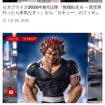
セガプライズ2026年8月以降『無職転生Ⅲ ～異世界
行ったら本気だす～』から「ロキシー」のフィギュ
アが登場！
7月 29, 2026
ニュース
フィギュア