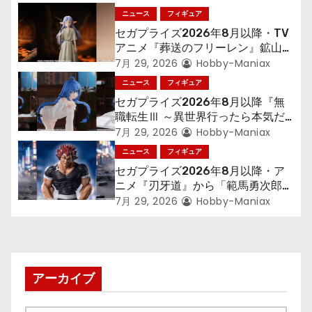
シ
ニュース
フィギュア
セガプライズ2026年8月以降・TV
ョ
アニメ『葬送のフリーレン』鉱山で
300年働くことになっっちゃった
7月 29, 2026
Hobby-Maniax
ン
「フリーレン」を立体化！
ニュース
フィギュア
セガプライズ2026年8月以降『無
職転生Ⅲ ～異世界行ったら本気だ
す～』から「ロキシー」のフィギュ
7月 29, 2026
Hobby-Maniax
アが登場！
ニュース
フィギュア
セガプライズ2026年8月以降・ア
ニメ『刃牙道』から「範馬勇次郎」
が登場ッッ!!
7月 29, 2026
Hobby-Maniax
アーカイブ