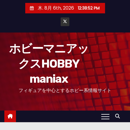
コ
木. 8月 6th, 2026
12:38:53 PM
ン
テ
ン
ツ
へ
ホビーマニアッ
ス
クスHOBBY
キ
ッ
maniax
プ
フィギュアを中心とするホビー系情報サイト