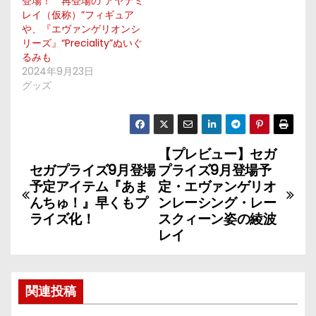
登場！ 再登場の“アヤナミ
レイ（仮称）”フィギュア
や、『エヴァンゲリオンシ
リーズ』“Preciality”ぬいぐ
るみも
2024年9月23日
グッズ
【プレビュー】セガ
投
セガプライズ9月登場
プライズ9月登場予
稿
予定アイテム『あま
定・エヴァンゲリオ
んちゅ！』早くもプ
ンレーシング・レー
ナ
ライズ化！
スクィーン姿の綾波
レイ
ビ
ゲ
関連投稿
ー