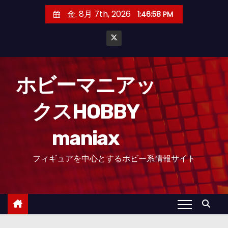
コ
金. 8月 7th, 2026
1:46:59 PM
ン
テ
ン
ツ
へ
ホビーマニアッ
ス
クスHOBBY
キ
ッ
maniax
プ
フィギュアを中心とするホビー系情報サイト