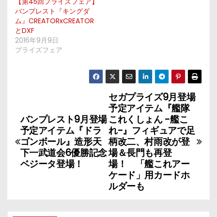
【第45回プライズフェア】
バンプレスト『キングダ
ム』CREATORxCREATOR
とDXF
2016年9月9日
プライズフェア
セガプライズ9月登場
投
予定アイテム『艦隊
稿
バンプレスト9月登場
これくしょん -艦こ
予定アイテム『ドラ
れ-』フィギュアで足
ナ
ゴンボール』造形天
柄改二、村雨改が登
下一武道会6優勝記念
場＆長門も再登
ビ
ベジータ登場！
場！ 「艦これアー
ケード」用カードホ
ゲ
ルダーも
ー