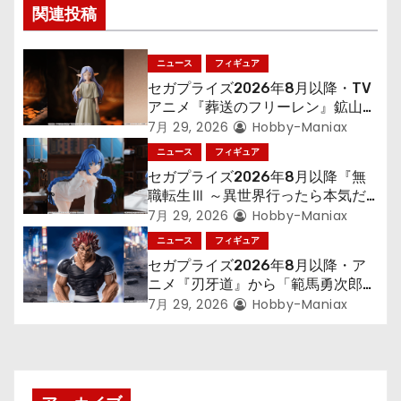
シ
関連投稿
ョ
ニュース
フィギュア
ン
セガプライズ2026年8月以降・TV
アニメ『葬送のフリーレン』鉱山で
300年働くことになっっちゃった
7月 29, 2026
Hobby-Maniax
「フリーレン」を立体化！
ニュース
フィギュア
セガプライズ2026年8月以降『無
職転生Ⅲ ～異世界行ったら本気だ
す～』から「ロキシー」のフィギュ
7月 29, 2026
Hobby-Maniax
アが登場！
ニュース
フィギュア
セガプライズ2026年8月以降・ア
ニメ『刃牙道』から「範馬勇次郎」
が登場ッッ!!
7月 29, 2026
Hobby-Maniax