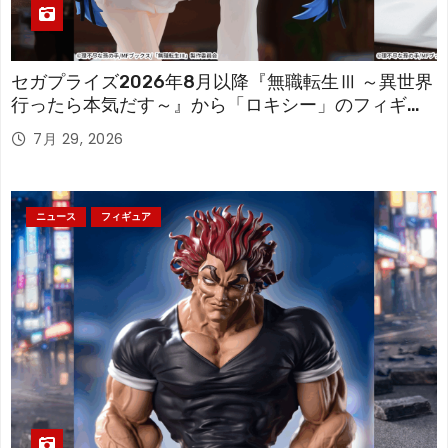
セガプライズ2026年8月以降『無職転生Ⅲ ～異世界
行ったら本気だす～』から「ロキシー」のフィギュ
アが登場！
7月 29, 2026
ニュース
フィギュア