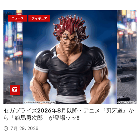
ニュース
フィギュア
セガプライズ2026年8月以降・アニメ『刃牙道』か
ら「範馬勇次郎」が登場ッッ!!
7月 29, 2026