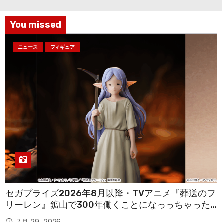
ブ
You missed
ニュース
フィギュア
セガプライズ2026年8月以降・TVアニメ『葬送のフ
リーレン』鉱山で300年働くことになっっちゃった
「フリーレン」を立体化！
7月 29, 2026