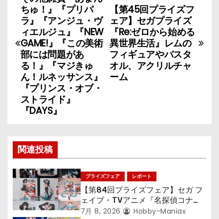
稿
ちゅ！』『プリパ
【第45回プライズフ
ナ
ラ』『アンジュ・ヴ
ェア】セガプライズ
ィエルジュ』『NEW
『Re:ゼロから始める
ビ
GAME!』『この美術
異世界生活』レムの
部には問題があ
フィギュアやバスタ
ゲ
る！』『マジきゅ
オル、アクリルチャ
ん！ルネッサンス』
ーム
ー
『プリンス・オブ・
ストライド』
シ
『DAYS』
ョ
ン
関連投稿
プライズフェア
レポート
【第84回プライズフェア】セガ フ
ェイブ・TVアニメ『名探偵コナ
ン』TVアニメ『呪術廻戦』『〈物
7月 8, 2026
Hobby-Maniax