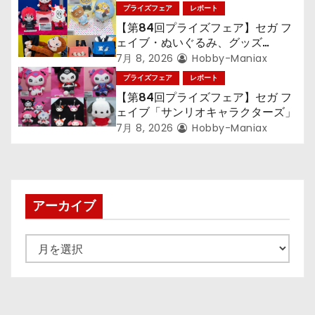
語〉シリーズ』「初音ミク」
プライズフェア
レポート
【第84回プライズフェア】セガ フ
ェイブ・ぬいぐるみ、グッズ
『LiSA』『ミニオン』『おさるの
7月 8, 2026
Hobby-Maniax
ジョージ』『ポケットモンスター』
プライズフェア
レポート
【第84回プライズフェア】セガ フ
ェイブ「サンリオキャラクターズ」
7月 8, 2026
Hobby-Maniax
アーカイブ
ア
ー
カ
イ