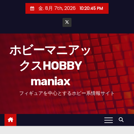
コ
金. 8月 7th, 2026
10:20:47 PM
ン
テ
ン
ツ
へ
ホビーマニアッ
ス
クスHOBBY
キ
ッ
maniax
プ
フィギュアを中心とするホビー系情報サイト