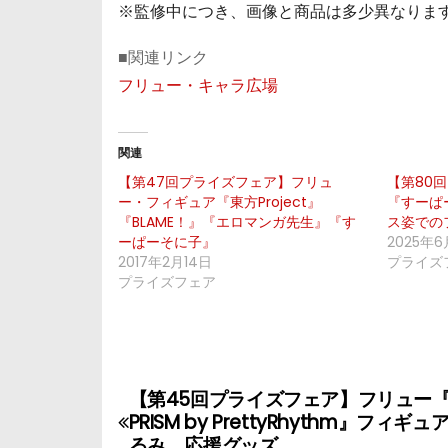
※監修中につき、画像と商品は多少異なりま
■関連リンク
フリュー・キャラ広場
関連
【第47回プライズフェア】フリュ
【第80
ー・フィギュア『東方Project』
『すーぱ
『BLAME！』『エロマンガ先生』『す
ス姿での
ーぱーそに子』
2025年6
2017年2月14日
プライズ
プライズフェア
【第45回プライズフェア】フリュー『KI
投
PRISM by PrettyRhythm』フィギ
るみ、応援グッズ