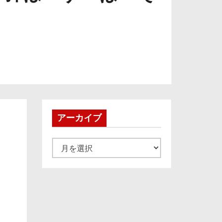
アーカイブ
ア
ー
カ
イ
ブ