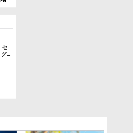
】セ
、グッ
『おさ
モン