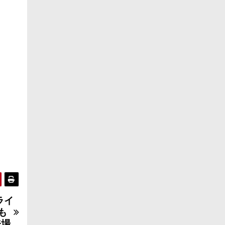
ライ
も
登場