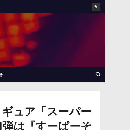
せ
ィギュア「スーパー
1弾は『すーぱーそ