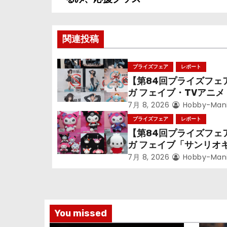
稿
ナ
関連投稿
ビ
ゲ
プライズフェア
レポート
【第84回プライズフェ
ー
ガ フェイブ・TVアニ
シ
偵コナン』TVアニメ『
7月 8, 2026
Hobby-Man
戦』『〈物語〉シリー
プライズフェア
レポート
ョ
音ミク」
【第84回プライズフェ
ガ フェイブ「サンリオ
ン
ターズ」
7月 8, 2026
Hobby-Man
You missed