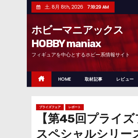
コ
土. 8月 8th, 2026
7:18:30 AM
ン
テ
ホビーマニアックス
ン
ツ
HOBBY maniax
へ
フィギュアを中心とするホビー系情報サイト
ス
キ
ッ
HOME
取材記事
レビュー
プ
プライズフェア
レポート
【第45回プライ
スペシャルシリーズ