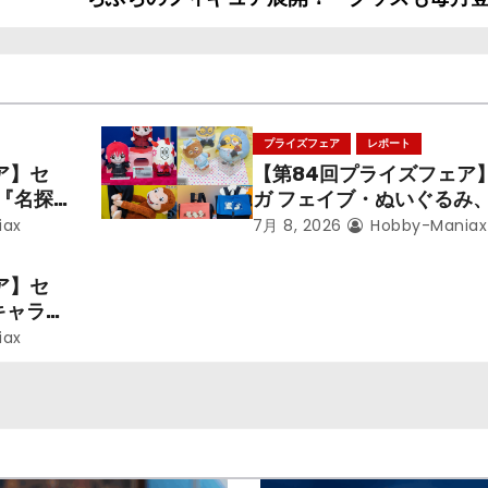
プライズフェア
レポート
ア】セ
【第84回プライズフェア
メ『名探
ガ フェイブ・ぬいぐるみ
呪術廻
ズ『LiSA』『ミニオン』
iax
7月 8, 2026
Hobby-Maniax
ズ』「初
るのジョージ』『ポケット
スター』
ア】セ
キャラク
iax