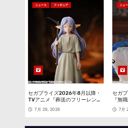
ニュース
フィギュア
ニュー
セガプライズ2026年8月以降・
セガプ
TVアニメ『葬送のフリーレン』
『無職
鉱山で300年働くことになっっ
本気だ
7月 29, 2026
7月 2
ちゃった「フリーレン」を立体
のフィ
化！