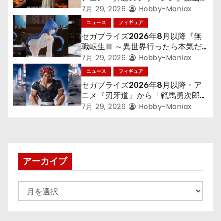
ン
300年働くことになっっちゃった
7月 29, 2026
Hobby-Maniax
「フリーレン」を立体化！
ニュース
フィギュア
セガプライズ2026年8月以降『無
職転生Ⅲ ～異世界行ったら本気だ
す～』から「ロキシー」のフィギュ
7月 29, 2026
Hobby-Maniax
アが登場！
ニュース
フィギュア
セガプライズ2026年8月以降・ア
ニメ『刃牙道』から「範馬勇次郎」
が登場ッッ!!
7月 29, 2026
Hobby-Maniax
アーカイブ
ア
ー
カ