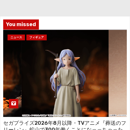
イ
ブ
You missed
ニュース
フィギュア
セガプライズ2026年8月以降・TVアニメ『葬送のフ
リーレン』鉱山で300年働くことになっっちゃった