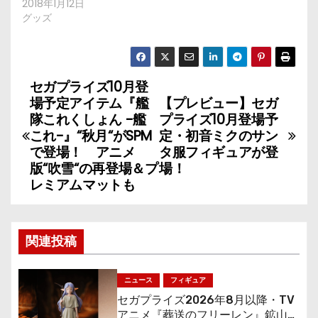
2018年1月12日
グッズ
セガプライズ10月登
投
場予定アイテム『艦
【プレビュー】セガ
稿
隊これくしょん -艦
プライズ10月登場予
これ-』“秋月“がSPM
定・初音ミクのサン
ナ
で登場！ アニメ
タ服フィギュアが登
版“吹雪“の再登場＆プ
場！
ビ
レミアムマットも
ゲ
ー
関連投稿
シ
ニュース
フィギュア
ョ
セガプライズ2026年8月以降・TV
アニメ『葬送のフリーレン』鉱山で