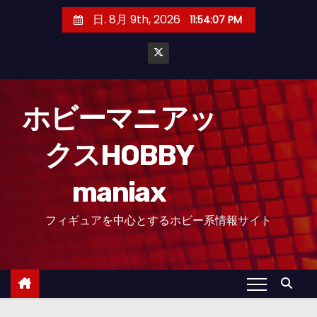
コ
日. 8月 9th, 2026
11:54:08 PM
ン
テ
ン
ツ
へ
ホビーマニアッ
ス
クスHOBBY
キ
ッ
maniax
プ
フィギュアを中心とするホビー系情報サイト