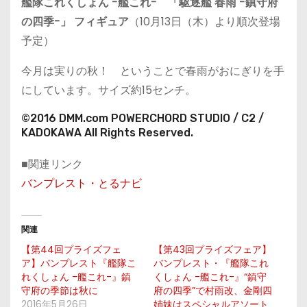
艦隊これくしょん -艦これ- 「駆逐艦 春雨 -鎮守府
の四季-」 フィギュア
（10月13日（木）より順次登場
予定）
今月は実りの秋！ ということで春雨がおにぎりを手
にしています。サイズ約15センチ。
©2016 DMM.com POWERCHORD STUDIO / C2 /
KADOKAWA All Rights Reserved.
■関連リンク
バンプレスト・とるナビ
関連
【第44回プライズフェ
【第43回プライズフェア】
ア】バンプレスト『艦隊こ
バンプレスト・『艦隊これ
れくしょん -艦これ-』鎮
くしょん -艦これ-』“鎮守
守府の季節は秋に
府の四季”で村雨改、金剛四
2016年5月26日
姉妹はスペシャルアソート