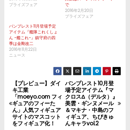
プライズフェア
で
2016年2月20日
プライズフェア
バンプレスト11月登場予定
アイテム『艦隊これくしょ
ん -艦これ-』鎮守府の四
季は金剛改二
2016年11月22日
ニュース
【プレビュー】ダイ
バンプレスト10月登
投
キ工業
場予定アイテム『マ
稿
「moeyo.com フィ
クロスΔ（デルタ）』
ギュアのフィーた
美雲・ギンヌメール
ナ
ん」人気フィギュア
＆マキナ・中島のフ
サイトのマスコット
ィギュア、ちびきゅ
ビ
をフィギュア化！
んキャラvol.2