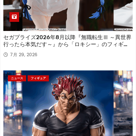
セガプライズ2026年8月以降『無職転生Ⅲ ～異世界
行ったら本気だす～』から「ロキシー」のフィギュ
アが登場！
7月 29, 2026
ニュース
フィギュア