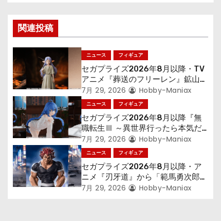
ゲ
ー
関連投稿
シ
ニュース
フィギュア
ョ
セガプライズ2026年8月以降・TV
アニメ『葬送のフリーレン』鉱山で
ン
300年働くことになっっちゃった
7月 29, 2026
Hobby-Maniax
「フリーレン」を立体化！
ニュース
フィギュア
セガプライズ2026年8月以降『無
職転生Ⅲ ～異世界行ったら本気だ
す～』から「ロキシー」のフィギュ
7月 29, 2026
Hobby-Maniax
アが登場！
ニュース
フィギュア
セガプライズ2026年8月以降・ア
ニメ『刃牙道』から「範馬勇次郎」
が登場ッッ!!
7月 29, 2026
Hobby-Maniax