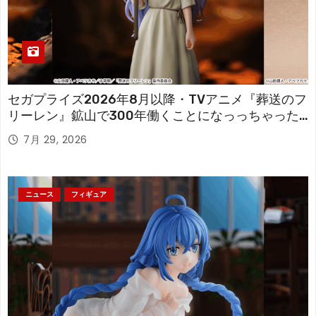
セガプライズ2026年8月以降・TVアニメ『葬送のフ
リーレン』鉱山で300年働くことになっっちゃった
「フリーレン」を立体化！
7月 29, 2026
ニュース
フィギュア