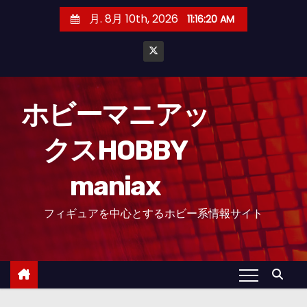
コ
月. 8月 10th, 2026
11:16:21 AM
ン
テ
ン
ツ
へ
ホビーマニアッ
ス
クスHOBBY
キ
ッ
maniax
プ
フィギュアを中心とするホビー系情報サイト