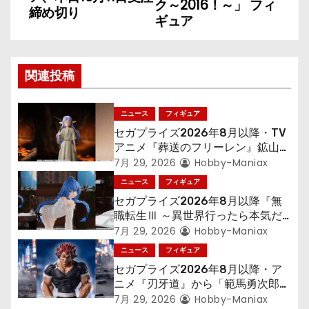
ナ
ク～2016！～」 フィ
締め切り
ギュア
ビ
ゲ
関連投稿
ー
シ
ニュース
フィギュア
セガプライズ2026年8月以降・TV
ョ
アニメ『葬送のフリーレン』鉱山で
300年働くことになっっちゃった
7月 29, 2026
Hobby-Maniax
ン
「フリーレン」を立体化！
ニュース
フィギュア
セガプライズ2026年8月以降『無
職転生Ⅲ ～異世界行ったら本気だ
す～』から「ロキシー」のフィギュ
7月 29, 2026
Hobby-Maniax
アが登場！
ニュース
フィギュア
セガプライズ2026年8月以降・ア
ニメ『刃牙道』から「範馬勇次郎」
が登場ッッ!!
7月 29, 2026
Hobby-Maniax