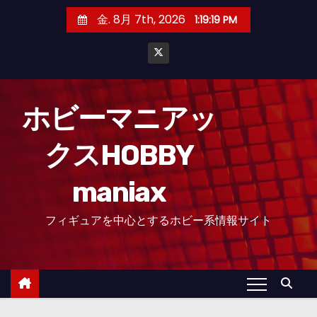
コ
金. 8月 7th, 2026
1:19:21 PM
ン
テ
ン
ツ
へ
ホビーマニアッ
ス
クスHOBBY
キ
ッ
maniax
プ
フィギュアを中心とするホビー系情報サイト