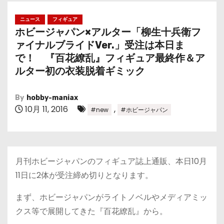
ニュース
フィギュア
ホビージャパン×アルター「柳生十兵衛フ
ァイナルブライドVer.」受注は本日ま
で！ 『百花繚乱』フィギュア最終作＆ア
ルター初の衣装脱着ギミック
By
hobby-maniax
10月 11, 2016
,
#new
#ホビージャパン
月刊ホビージャパンのフィギュア誌上通販、本日10月
11日に2体が受注締め切りとなります。
まず、ホビージャパンがライトノベルやメディアミッ
クス等で展開してきた『百花繚乱』から。