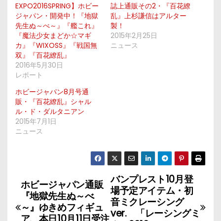
EXPO2016SPRING】ホビー
誌上通販その2・『百花繚
ジャパン・開発中！『地獄
乱』上杉謙信はアルター
先生ぬ～べ～』『艦これ』
製！
『魔法少女まどか☆マギ
2015年2月25日
カ』『WIXOSS』『戦国無
ニュース
双』『百花繚乱』
2016年5月30日
レポート
ホビージャパン8月号通
販・『百花繚乱』シャル
ル・ド・ダルタニアン
2015年7月1日
ニュース
バンプレスト10月登
投
ホビージャパン通販
場予定アイテム・初
『地獄先生ぬ～べ
稿
音ミクレーシング
～』ゆきめフィギュ
ver. 「レーシングミ
ア、本日10月11日受注