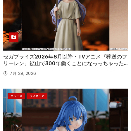
セガプライズ2026年8月以降・TVアニメ『葬送のフ
リーレン』鉱山で300年働くことになっっちゃった
「フリーレン」を立体化！
7月 29, 2026
ニュース
フィギュア