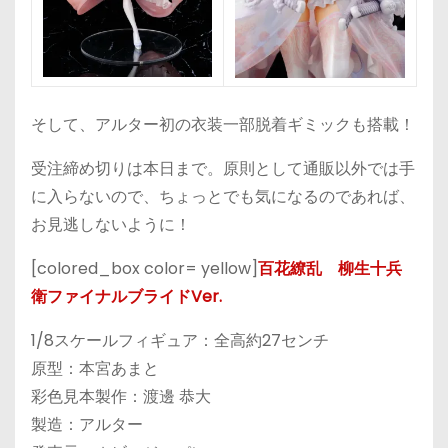
そして、アルター初の衣装一部脱着ギミックも搭載！
受注締め切りは本日まで。原則として通販以外では手
に入らないので、ちょっとでも気になるのであれば、
お見逃しないように！
[colored_box color= yellow]
百花繚乱 柳生十兵
衛ファイナルブライドVer.
1/8スケールフィギュア：全高約27センチ
原型：本宮あまと
彩色見本製作：渡邊 恭大
製造：アルター