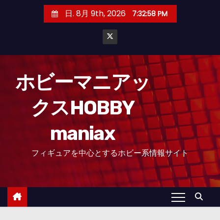
コ
日. 8月 9th, 2026
7:32:59 PM
ン
テ
ン
ツ
へ
ホビーマニアッ
ス
クスHOBBY
キ
ッ
maniax
プ
フィギュアを中心とするホビー系情報サイト