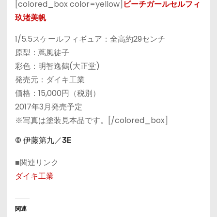
[colored_box color=yellow]
ビーチガールセルフィ
玖渚美帆
1/5.5スケールフィギュア：全高約29センチ
原型：蔦風徒子
彩色：明智逸鶴(大正堂)
発売元：ダイキ工業
価格：15,000円（税別）
2017年3月発売予定
※写真は塗装見本品です。[/colored_box]
© 伊藤第九／3E
■関連リンク
ダイキ工業
関連