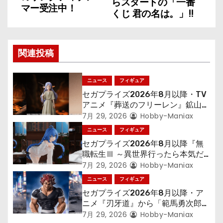
らスタートの「一番
マー受注中！
ナ
くじ 君の名は。」!!
ビ
ゲ
関連投稿
ー
ニュース
フィギュア
シ
セガプライズ2026年8月以降・TV
アニメ『葬送のフリーレン』鉱山で
ョ
300年働くことになっっちゃった
7月 29, 2026
Hobby-Maniax
「フリーレン」を立体化！
ニュース
フィギュア
ン
セガプライズ2026年8月以降『無
職転生Ⅲ ～異世界行ったら本気だ
す～』から「ロキシー」のフィギュ
7月 29, 2026
Hobby-Maniax
アが登場！
ニュース
フィギュア
セガプライズ2026年8月以降・ア
ニメ『刃牙道』から「範馬勇次郎」
が登場ッッ!!
7月 29, 2026
Hobby-Maniax