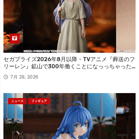
セガプライズ2026年8月以降・TVアニメ『葬送のフ
リーレン』鉱山で300年働くことになっっちゃった
「フリーレン」を立体化！
7月 29, 2026
ニュース
フィギュア