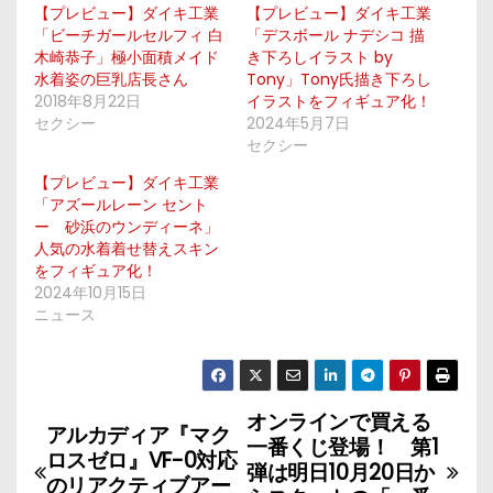
【プレビュー】ダイキ工業
【プレビュー】ダイキ工業
「ビーチガールセルフィ 白
「デスボール ナデシコ 描
木崎恭子」極小面積メイド
き下ろしイラスト by
水着姿の巨乳店長さん
Tony」Tony氏描き下ろし
2018年8月22日
イラストをフィギュア化！
セクシー
2024年5月7日
セクシー
【プレビュー】ダイキ工業
「アズールレーン セント
ー 砂浜のウンディーネ」
人気の水着着せ替えスキン
をフィギュア化！
2024年10月15日
ニュース
オンラインで買える
投
アルカディア『マク
一番くじ登場！ 第1
ロスゼロ』VF-0対応
稿
弾は明日10月20日か
のリアクティブアー