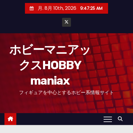
コ
月. 8月 10th, 2026
9:47:26 AM
ン
テ
ン
ツ
へ
ホビーマニアッ
ス
クスHOBBY
キ
ッ
maniax
プ
フィギュアを中心とするホビー系情報サイト