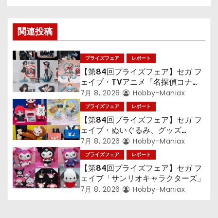
ナ
ビ
関連投稿
ゲ
プライズフェア
レポート
ー
【第84回プライズフェア】セガ フ
シ
ェイブ・TVアニメ『名探偵コナ
ン』TVアニメ『呪術廻戦』『〈物
7月 8, 2026
Hobby-Maniax
ョ
語〉シリーズ』「初音ミク」
プライズフェア
レポート
【第84回プライズフェア】セガ フ
ン
ェイブ・ぬいぐるみ、グッズ
『LiSA』『ミニオン』『おさるの
7月 8, 2026
Hobby-Maniax
ジョージ』『ポケットモンスター』
プライズフェア
レポート
【第84回プライズフェア】セガ フ
ェイブ「サンリオキャラクターズ」
7月 8, 2026
Hobby-Maniax