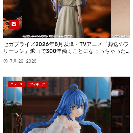
セガプライズ2026年8月以降・TVアニメ『葬送のフ
リーレン』鉱山で300年働くことになっっちゃった
「フリーレン」を立体化！
7月 29, 2026
ニュース
フィギュア