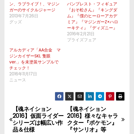
ン、ラブライブ！、マジン
バンプレスト・フィギュア
ガーのサイクルジャージ
『おそ松さん』『キングダ
2013年7月26日
ム』『僕のヒーローアカデ
グッズ
ミア』『マジンガーZ×ハロ
ーキティ』『ディズニー』
2016年2月21日
プライズフェア
アルカディア「AA合金 マ
ジンカイザーSKL 隻眼
ver.」を未塗装サンプルで
チェック！
2016年11月17日
ニュース
【魂ネイション
【魂ネイション
投
2016】仮面ライダー
2016】様々なキャラ
稿
シリーズは幅広い作
クター『ポケモン』
品＆仕様
『サンリオ』等