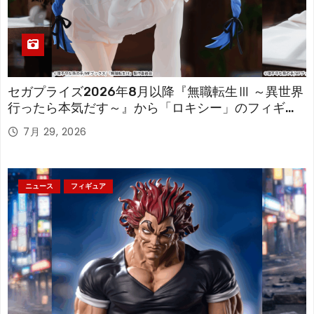
セガプライズ2026年8月以降『無職転生Ⅲ ～異世界
行ったら本気だす～』から「ロキシー」のフィギュ
アが登場！
7月 29, 2026
ニュース
フィギュア