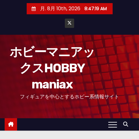
コ
月. 8月 10th, 2026
8:47:20 AM
ン
テ
ン
ツ
へ
ホビーマニアッ
ス
クスHOBBY
キ
ッ
maniax
プ
フィギュアを中心とするホビー系情報サイト