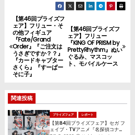
【第46回プライズフ
投
ェア】フリュー・そ
【第46回プライズフ
稿
の他フィギュア
ェア】フリュー
『Fate/Grand
『KING OF PRISM by
ナ
Order』『ご注文は
PrettyRhythm』ぬい
うさぎですか？？』
ぐるみ、マスコッ
ビ
『カードキャプター
ト、モバイルケース
さくら』『すーぱー
ゲ
そに子』
ー
シ
関連投稿
ョ
プライズフェア
レポート
ン
【第84回プライズフェア】セガ フ
ェイブ・TVアニメ『名探偵コナ