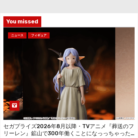
イ
ブ
You missed
ニュース
フィギュア
セガプライズ2026年8月以降・TVアニメ『葬送のフ
リーレン』鉱山で300年働くことになっっちゃった