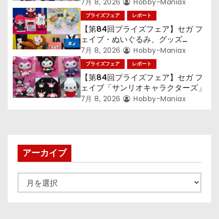
ン』TVアニメ『呪術廻戦』『〈物
7月 8, 2026
Hobby-Maniax
語〉シリーズ』「初音ミク」
プライズフェア
レポート
【第84回プライズフェア】セガ フ
ェイブ・ぬいぐるみ、グッズ
『LiSA』『ミニオン』『おさるの
7月 8, 2026
Hobby-Maniax
ジョージ』『ポケットモンスター』
プライズフェア
レポート
【第84回プライズフェア】セガ フ
ェイブ「サンリオキャラクターズ」
7月 8, 2026
Hobby-Maniax
アーカイブ
ア
ー
カ