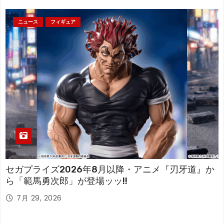
ニュース
フィギュア
セガプライズ2026年8月以降・アニメ『刃牙道』か
ら「範馬勇次郎」が登場ッッ!!
7月 29, 2026