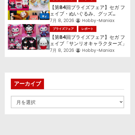
【第84回プライズフェア】セガ フ
ェイブ・ぬいぐるみ、グッズ
『LiSA』『ミニオン』『おさるの
7月 8, 2026
Hobby-Maniax
ジョージ』『ポケットモンスター』
プライズフェア
レポート
【第84回プライズフェア】セガ フ
ェイブ「サンリオキャラクターズ」
7月 8, 2026
Hobby-Maniax
アーカイブ
ア
ー
カ
イ
ブ