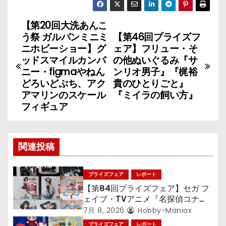
【第20回大洗あんこ
投
う祭 ガルパンミニミ
【第46回プライズフ
稿
ニホビーショー】グ
ェア】フリュー・そ
ッドスマイルカンパ
の他ぬいぐるみ『サ
ナ
ニー・figmaやねん
ンリオ男子』『梶裕
どろいどぷち、アク
貴のひとりごと』
ビ
アマリンのスケール
『ミイラの飼い方』
フィギュア
ゲ
ー
関連投稿
シ
ョ
プライズフェア
レポート
【第84回プライズフェア】セガ フ
ン
ェイブ・TVアニメ『名探偵コナ
ン』TVアニメ『呪術廻戦』『〈物
7月 8, 2026
Hobby-Maniax
語〉シリーズ』「初音ミク」
プライズフェア
レポート