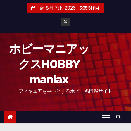
コ
金. 8月 7th, 2026
5:35:52 PM
ン
テ
ン
ツ
へ
ホビーマニアッ
ス
クスHOBBY
キ
ッ
maniax
プ
フィギュアを中心とするホビー系情報サイト