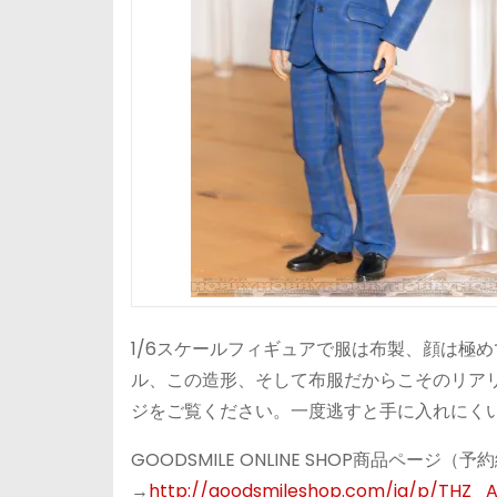
1/6スケールフィギュアで服は布製、顔は極
ル、この造形、そして布服だからこそのリア
ジをご覧ください。一度逃すと手に入れにく
GOODSMILE ONLINE SHOP商品ページ（
→
http://goodsmileshop.com/ja/p/THZ