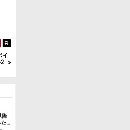
ボイ
2
以降
ったら
ー」
x