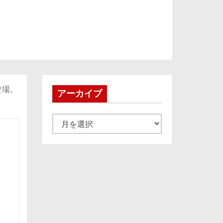
登場。
アーカイブ
ア
ー
カ
イ
ブ