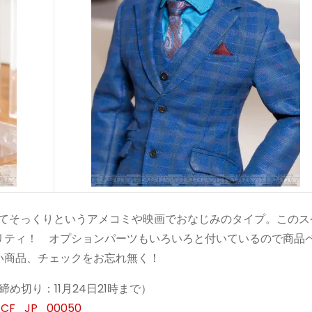
めてそっくりというアメコミや映画でおなじみのタイプ。このス
リティ！ オプションパーツもいろいろと付いているので商品
い商品、チェックをお忘れ無く！
予約締め切り：11月24日21時まで）
_ACF_JP_00050