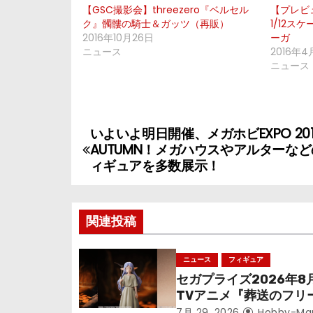
【GSC撮影会】threezero『ベルセル
【プレビ
ク』髑髏の騎士＆ガッツ（再販）
1/12
2016年10月26日
ーガ
ニュース
2016年4
ニュース
いよいよ明日開催、メガホビEXPO 201
投
AUTUMN！メガハウスやアルターな
稿
ィギュアを多数展示！
ナ
関連投稿
ビ
ゲ
ニュース
フィギュア
セガプライズ2026年8
ー
TVアニメ『葬送のフリ
ン』鉱山で300年働く
7月 29, 2026
Hobby-Ma