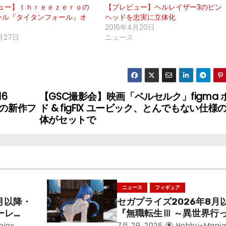
ュー】ｔｈｒｅｅｚｅｒｏの
【プレビュー】ヘルレイザー3のピン
スケール『タイタンフォール』オ
ヘッドを忠実に立体化
2016年4月20日
月27日
ニュース
6
【GSC撮影会】映画「ベルセルク」figma 
どの新作フ
ド & figFIX ユービック、とんでもない仕様の
体がセットで
ニュース
フィギュア
月以降・
セガプライズ2026年8月
ーレ
『無職転生Ⅲ ～異世界行
ことにな
本気だす～』から「ロキシ
niax
7月 29, 2026
Hobby-Mania