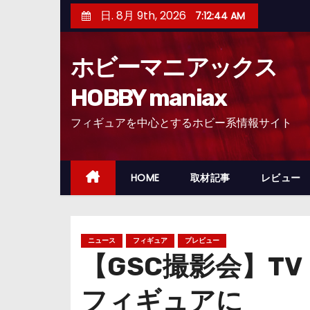
コ
日. 8月 9th, 2026
7:12:45 AM
ン
テ
ホビーマニアックス
ン
ツ
HOBBY maniax
へ
フィギュアを中心とするホビー系情報サイト
ス
キ
ッ
HOME
取材記事
レビュー
プ
ニュース
フィギュア
プレビュー
【GSC撮影会】T
フィギュアに