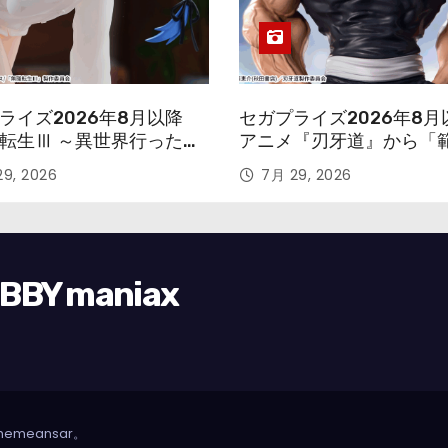
ライズ2026年8月以降
セガプライズ2026年8月
転生Ⅲ ～異世界行ったら
アニメ『刃牙道』から「
す～』から「ロキシー」
次郎」が登場ッッ!!
9, 2026
7月 29, 2026
ギュアが登場！
Y maniax
hemeansar
。