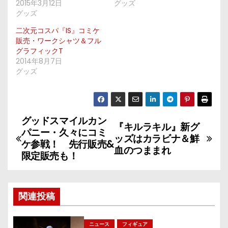
2015年3月12日
グッズ
グッズ
二次元コスパ『IS』コミケ
販売・ワークシャツ＆フル
グラフィックT
2014年8月7日
グッズ
グッドスマイルカン
投
『キルラキル』新グ
パニー・久々にコミ
ッズはカラビナ＆鮮
稿
ケ参戦！ 先行販売&
血のつままれ
限定販売も！
ナ
ビ
関連投稿
ゲ
ニュース
フィギュア