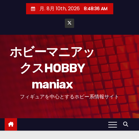
コ
月. 8月 10th, 2026
8:48:37 AM
ン
テ
ン
ツ
へ
ホビーマニアッ
ス
クスHOBBY
キ
ッ
maniax
プ
フィギュアを中心とするホビー系情報サイト