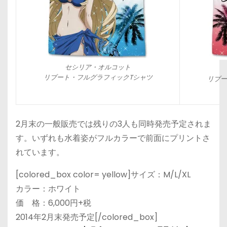
セシリア・オルコット
リブート・フルグラフィックTシャツ
リブー
2月末の一般販売では残りの3人も同時発売予定されま
す。いずれも水着姿がフルカラーで前面にプリントさ
れています。
[colored_box color= yellow]サイズ：M/L/XL
カラー：ホワイト
価 格：6,000円+税
2014年2月末発売予定[/colored_box]