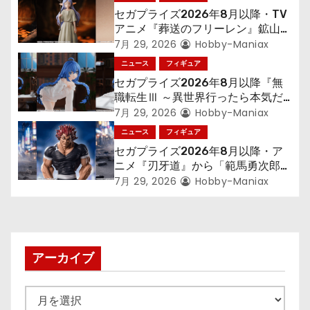
ー
セガプライズ2026年8月以降・TV
シ
アニメ『葬送のフリーレン』鉱山で
300年働くことになっっちゃった
7月 29, 2026
Hobby-Maniax
ョ
「フリーレン」を立体化！
ニュース
フィギュア
セガプライズ2026年8月以降『無
ン
職転生Ⅲ ～異世界行ったら本気だ
す～』から「ロキシー」のフィギュ
7月 29, 2026
Hobby-Maniax
アが登場！
ニュース
フィギュア
セガプライズ2026年8月以降・ア
ニメ『刃牙道』から「範馬勇次郎」
が登場ッッ!!
7月 29, 2026
Hobby-Maniax
アーカイブ
ア