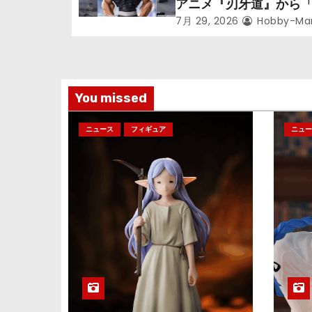
アニメ『刃牙道』から
ン
次郎」が登場ッッ!!
7月 29, 2026
Hobby-Ma
You missed
ニュース
フィギュア
ニュー