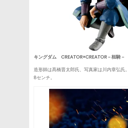
キングダム CREATOR×CREATOR－桓騎－
造形師は髙橋晋太郎氏、写真家は川内章弘氏
8センチ。