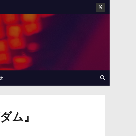
せ
グダム』