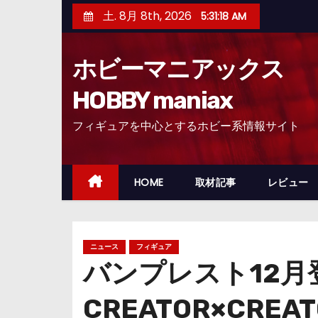
コ
土. 8月 8th, 2026
5:31:19 AM
ン
テ
ホビーマニアックス
ン
ツ
HOBBY maniax
へ
フィギュアを中心とするホビー系情報サイト
ス
キ
ッ
HOME
取材記事
レビュー
プ
ニュース
フィギュア
バンプレスト12
CREATOR×CREA