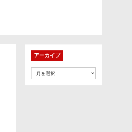
アーカイブ
ア
ー
カ
イ
ブ