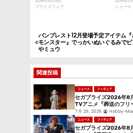
2016年9月9日
2016年11
プライズフェア
ニュース
バンプレスト12月登場予定アイテム『
投
モンスター』でっかいぬいぐるみでピ
稿
やミュウ
ナ
関連投稿
ビ
ゲ
ニュース
フィギュア
セガプライズ2026年8
ー
TVアニメ『葬送のフリ
シ
ン』鉱山で300年働く
7月 29, 2026
Hobby-Ma
っっちゃった「フリー
ニュース
フィギュア
ョ
立体化！
セガプライズ2026年8