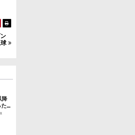
ゴン
星球
以降
ったら
ー」
x