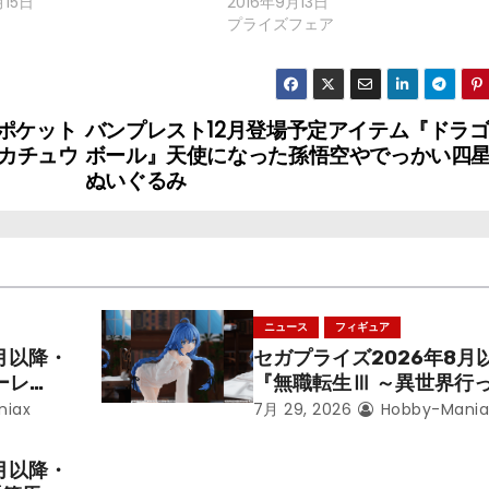
月15日
2016年9月13日
プライズフェア
ポケット
バンプレスト12月登場予定アイテム『ドラ
カチュウ
ボール』天使になった孫悟空やでっかい四
ぬいぐるみ
ニュース
フィギュア
月以降・
セガプライズ2026年8月
ーレ
『無職転生Ⅲ ～異世界行
ことにな
本気だす～』から「ロキシ
niax
7月 29, 2026
Hobby-Mania
レン」を
のフィギュアが登場！
月以降・