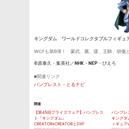
キングダム ワールドコレクタブルフィギュアvo
WCFも第6弾！ 蒙武、騰、摎、王騎、胡傷
©原泰久・集英社／NHK・NEP・ぴえろ
■関連リンク
バンプレスト・とるナビ
関連
【第45回プライズフェア】バンプレス
バンプレ
ト『キングダム』
キングダ
CREATORxCREATORとDXF
ィギュアvo