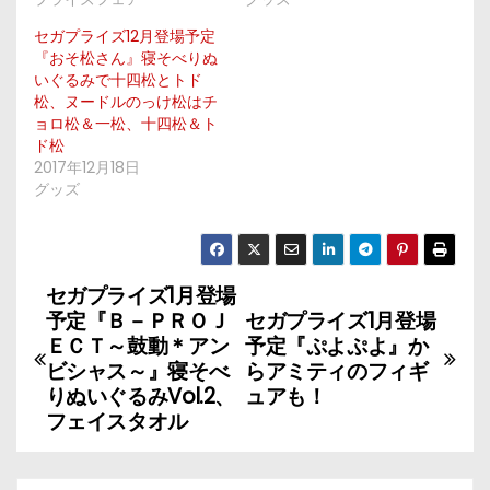
セガプライズ12月登場予定
『おそ松さん』寝そべりぬ
いぐるみで十四松とトド
松、ヌードルのっけ松はチ
ョロ松＆一松、十四松＆ト
ド松
2017年12月18日
グッズ
セガプライズ1月登場
投
予定『Ｂ－ＰＲＯＪ
セガプライズ1月登場
稿
ＥＣＴ～鼓動＊アン
予定『ぷよぷよ』か
ビシャス～』寝そべ
らアミティのフィギ
ナ
りぬいぐるみVol.2、
ュアも！
フェイスタオル
ビ
ゲ