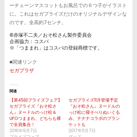
ーチェーンマスコットもお風呂での６つ子がイラスト
に。これはセガプライズだけのオリジナルデザインな
のです。全高約7センチ。
©赤塚不二夫／おそ松さん製作委員会
企画協力：コスパ
※「つままれ」はコスパの登録商標です。
■関連リンク
セガプラザ
関連
【第45回プライズフェア】
セガプライズ11月登場予定
セガプライズ『おそ松さ
『おそ松さん』ヌードルの
ん』ヌードルのっけ松＆
っけ松に寝そべりぬいぐる
UFOつままれ、どちらも裸
み、ナナナコラボのブラン
で全員集合！
ケットも
2016年9月7日
2017年11月7日
プライズフェア
グッズ