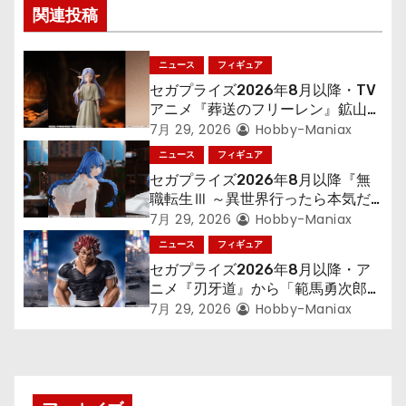
関連投稿
ー
シ
ニュース
フィギュア
セガプライズ2026年8月以降・TV
ョ
アニメ『葬送のフリーレン』鉱山で
300年働くことになっっちゃった
7月 29, 2026
Hobby-Maniax
ン
「フリーレン」を立体化！
ニュース
フィギュア
セガプライズ2026年8月以降『無
職転生Ⅲ ～異世界行ったら本気だ
す～』から「ロキシー」のフィギュ
7月 29, 2026
Hobby-Maniax
アが登場！
ニュース
フィギュア
セガプライズ2026年8月以降・ア
ニメ『刃牙道』から「範馬勇次郎」
が登場ッッ!!
7月 29, 2026
Hobby-Maniax