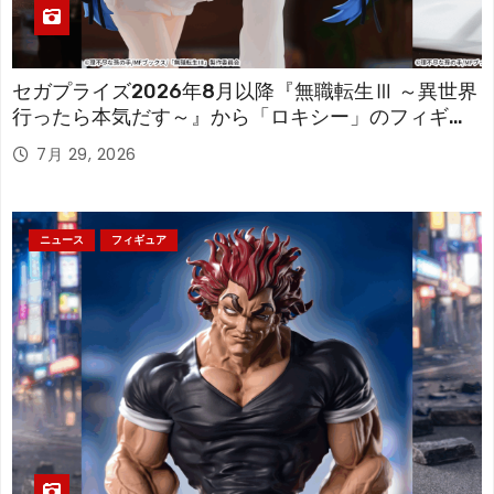
セガプライズ2026年8月以降『無職転生Ⅲ ～異世界
行ったら本気だす～』から「ロキシー」のフィギュ
アが登場！
7月 29, 2026
ニュース
フィギュア