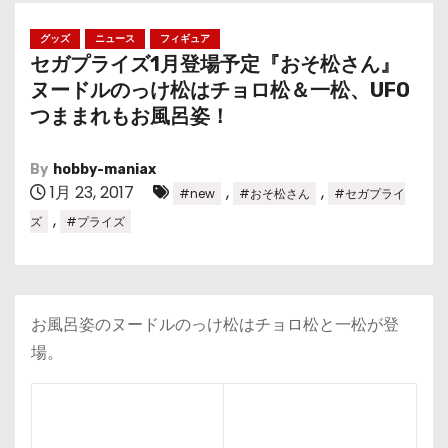
グッズ
ニュース
フィギュア
セガプライズ1月登場予定『おそ松さん』
ヌードルのっけ松はチョロ松＆一松、UFO
つままれもお風呂姿！
By
hobby-maniax
1月 23, 2017
,
,
#new
#おそ松さん
#セガプライ
,
ズ
#プライズ
お風呂姿のヌードルのっけ松はチョロ松と一松が登
場。