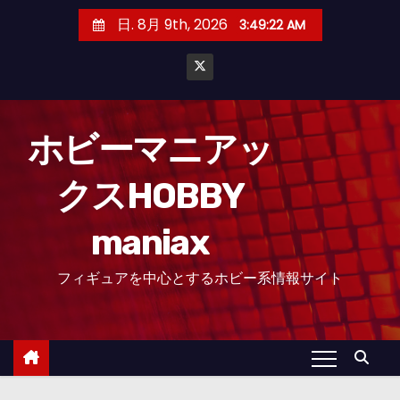
コ
日. 8月 9th, 2026
3:49:23 AM
ン
テ
ン
ツ
へ
ホビーマニアッ
ス
クスHOBBY
キ
ッ
maniax
プ
フィギュアを中心とするホビー系情報サイト