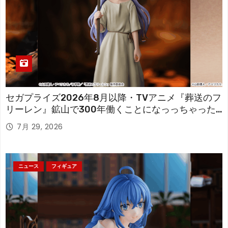
セガプライズ2026年8月以降・TVアニメ『葬送のフ
リーレン』鉱山で300年働くことになっっちゃった
「フリーレン」を立体化！
7月 29, 2026
ニュース
フィギュア