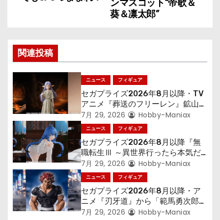
ナ
ンマスコット“帝歌＆
葵＆凛太郎”
ビ
ゲ
関連投稿
ー
シ
ニュース
フィギュア
セガプライズ2026年8月以降・TV
ョ
アニメ『葬送のフリーレン』鉱山で
300年働くことになっっちゃった
7月 29, 2026
Hobby-Maniax
ン
「フリーレン」を立体化！
ニュース
フィギュア
セガプライズ2026年8月以降『無
職転生Ⅲ ～異世界行ったら本気だ
す～』から「ロキシー」のフィギュ
7月 29, 2026
Hobby-Maniax
アが登場！
ニュース
フィギュア
セガプライズ2026年8月以降・ア
ニメ『刃牙道』から「範馬勇次郎」
が登場ッッ!!
7月 29, 2026
Hobby-Maniax