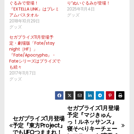
ぐるみで登場！
り”ぬいぐるみが登場！
『EXTELLA LINK』はプレミ
2025年11月4日
アムバスタオル
グッズ
2018年10月29日
グッズ
セガプライズ11月登場予
定・劇場版「Fate/stay
night［HF］」
『Fate/Apocrypha』・
Fateシリーズはプライズで
も続々
2017年11月7日
グッズ
セガプライズ1月登場
投
予定『マジきゅん
セガプライズ1月登場
稿
っ！ルネッサンス』
予定『東方Project』
寝そべりキーチェー
でもUFOつままれ！