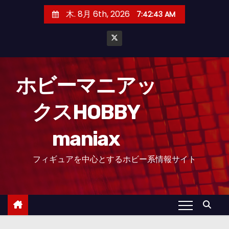
コ
木. 8月 6th, 2026
7:42:44 AM
ン
テ
ン
ツ
へ
ホビーマニアッ
ス
クスHOBBY
キ
ッ
maniax
プ
フィギュアを中心とするホビー系情報サイト