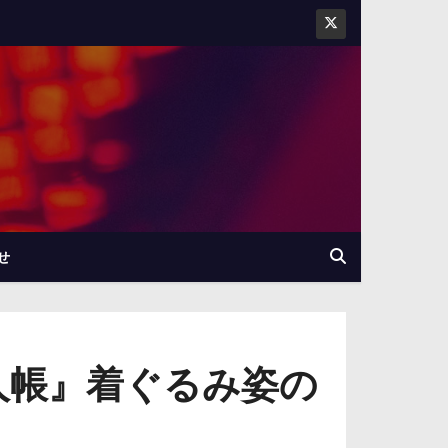
せ
人帳』着ぐるみ姿の