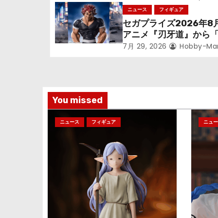
っっちゃった「フリー
ニュース
フィギュア
ョ
立体化！
セガプライズ2026年8
アニメ『刃牙道』から
ン
次郎」が登場ッッ!!
7月 29, 2026
Hobby-Ma
You missed
ニュース
フィギュア
ニュー