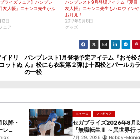
回プライズフェア】バンプレ
バンプレスト9月登場アイテム『夏目
目友人帳』ニャンコ先生かふ
友人帳』ニャンコ先生もハロウィンや
お月見！
月12日
2017年9月8日
フェア
グッズ
アイドリ
バンプレスト1月登場予定アイテム『おそ松
コットぬ
ん』松にも衣装第２弾は十四松とパールカ
の一松
ニュース
フィギュア
月以降・
セガプライズ2026年8月
ーレ
『無職転生Ⅲ ～異世界行
ことにな
本気だす～』から「ロキシ
niax
7月 29, 2026
Hobby-Mania