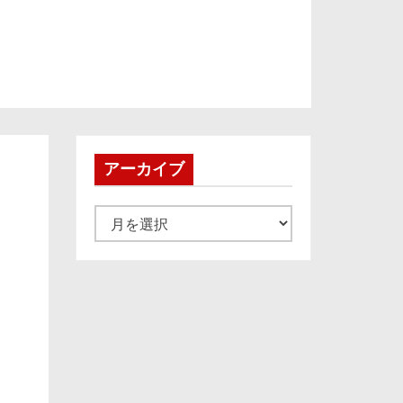
アーカイブ
ア
ー
カ
イ
ブ