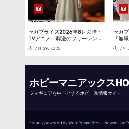
セガプライズ2026年8月以降・
セガプ
TVアニメ『葬送のフリーレン』
『無職
鉱山で300年働くことになっっ
本気だ
7月 29, 2026
7月 2
ちゃった「フリーレン」を立体
のフィ
化！
ホビーマニアックスHOBB
フィギュアを中心とするホビー系情報サイト
Proudly powered by WordPress
|
テーマ: Newses by
T