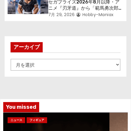
セガプライズ2026年8月以降・ア
ニメ『刃牙道』から「範馬勇次郎」
が登場ッッ!!
7月 29, 2026
Hobby-Maniax
アーカイブ
ア
ー
カ
イ
ブ
You missed
ニュース
フィギュア