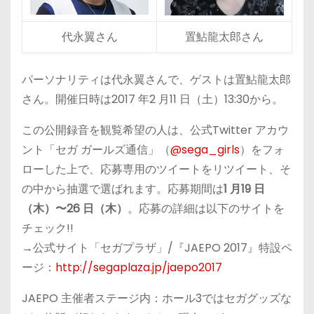
代永翼さん
置鮎龍太郎さん
パーソナリティは代永翼さんで、ゲストは置鮎龍太郎
さん。開催日時は2017 年2 月11 日（土）13:30から。
この公開録音を観覧希望の人は、公式Twitter アカウ
ント「セガ ガールズ通信」（
@sega_girls
）をフォ
ローした上で、応募専用のツイートをリツイート、そ
の中から抽選で選ばれます。応募期間は
1 月19 日
（⽊）〜26 日（⽊）
。応募の詳細は以下のサイトを
チェック!!
→公式サイト「セガプラザ」/『JAEPO 2017』特設ペ
ージ：
http://segaplaza.jp/jaepo2017
JAEPO 主催者ステージ内：ホール3ではセガグッズな