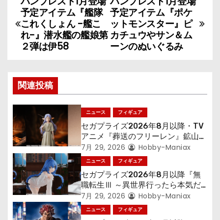
バンプレスト1月登場
バンプレスト1月登場
投
予定アイテム『艦隊
予定アイテム『ポケ
稿
これくしょん -艦こ
ットモンスター』ピ
れ-』潜水艦の艦娘第
カチュウやサン＆ム
ナ
２弾は伊58
ーンのぬいぐるみ
ビ
ゲ
関連投稿
ー
ニュース
フィギュア
シ
セガプライズ2026年8月以降・TV
アニメ『葬送のフリーレン』鉱山で
ョ
300年働くことになっっちゃった
7月 29, 2026
Hobby-Maniax
「フリーレン」を立体化！
ニュース
フィギュア
ン
セガプライズ2026年8月以降『無
職転生Ⅲ ～異世界行ったら本気だ
す～』から「ロキシー」のフィギュ
7月 29, 2026
Hobby-Maniax
アが登場！
ニュース
フィギュア