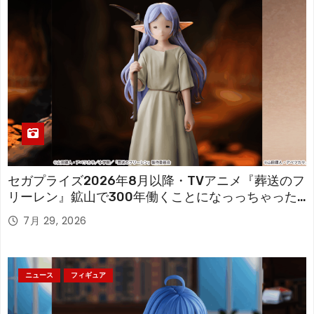
セガプライズ2026年8月以降・TVアニメ『葬送のフ
リーレン』鉱山で300年働くことになっっちゃった
「フリーレン」を立体化！
7月 29, 2026
ニュース
フィギュア