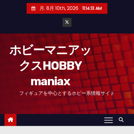
コ
月. 8月 10th, 2026
11:14:14 AM
ン
テ
ン
ツ
へ
ホビーマニアッ
ス
クスHOBBY
キ
ッ
maniax
プ
フィギュアを中心とするホビー系情報サイト