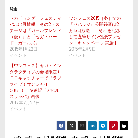
関連
セガ「ワンダーフェスティ
ワンフェス2015［冬］での
バル出展情報」その2・ス
『セハラジ』公開録音は2
テージは『ガールフレンド
月15日放送！ それを記念
（仮）』と『セガ・ハー
して直筆サイン色紙プレゼ
ド・ガールズ』
ントキャンペー ン実施中！
2015年1月22日
2015年2月9日
イベント
イベント
【ワンフェス】セガ・イン
タラクティブの会場限定Ｕ
ＦＯキャッチャーで『ラブ
ライブ！サンシャイ
ン!!』！ ※追記「アヒル
スリッパ」画像
2017年7月27日
イベント