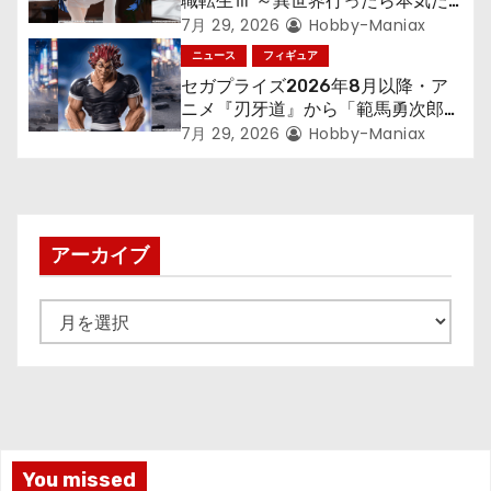
職転生Ⅲ ～異世界行ったら本気だ
す～』から「ロキシー」のフィギュ
7月 29, 2026
Hobby-Maniax
アが登場！
ニュース
フィギュア
セガプライズ2026年8月以降・ア
ニメ『刃牙道』から「範馬勇次郎」
が登場ッッ!!
7月 29, 2026
Hobby-Maniax
アーカイブ
ア
ー
カ
イ
ブ
You missed