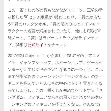
この一番くじの他の賞もなかなかユニーク。王騎の矛
を模した50センチ定規がB賞だったり、C賞のかるた
やD賞のロングタオル、E賞の湯のみにはメインキャ
ラクターの名言が網羅されていたり。他にもF賞は軍
師ノート、G賞にはラバーストラップがラインナッ
プ。詳細は
公式サイト
をチェック！
2017年2月25日（土）から書店、TSUTAYA、アニメ
イト、ジャンプショップ、ホビーショップ、ゲームセ
ンターなどで順次発売予定となるこの一番くじ。これ
まで登場済みのクレーンキング『キングダム』のフィ
ギュアを揃えていた人はその中心にドンと置きたくな
るでしょうし、この一番くじが初めてゲットする『キ
ングダム』フィギュアならその周りにこれまでのクレ
ーンキングのフィギュアを揃えたくなる。そんな“カ