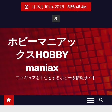
コ
月. 8月 10th, 2026
8:56:47 AM
ン
テ
ン
ツ
へ
ホビーマニアッ
ス
クスHOBBY
キ
ッ
maniax
プ
フィギュアを中心とするホビー系情報サイト