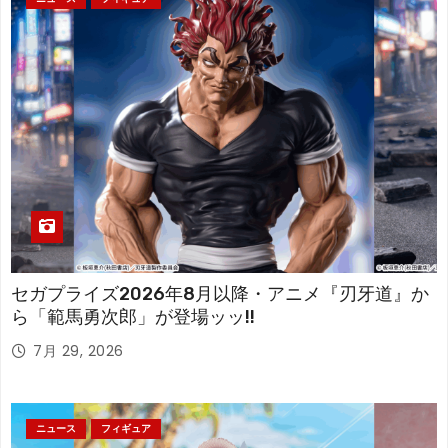
セガプライズ2026年8月以降・アニメ『刃牙道』か
ら「範馬勇次郎」が登場ッッ!!
7月 29, 2026
ニュース
フィギュア