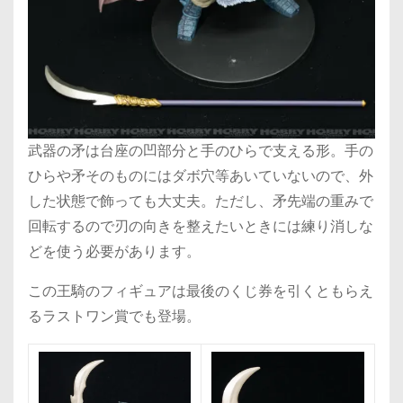
武器の矛は台座の凹部分と手のひらで支える形。手の
ひらや矛そのものにはダボ穴等あいていないので、外
した状態で飾っても大丈夫。ただし、矛先端の重みで
回転するので刃の向きを整えたいときには練り消しな
どを使う必要があります。
この王騎のフィギュアは最後のくじ券を引くともらえ
るラストワン賞でも登場。