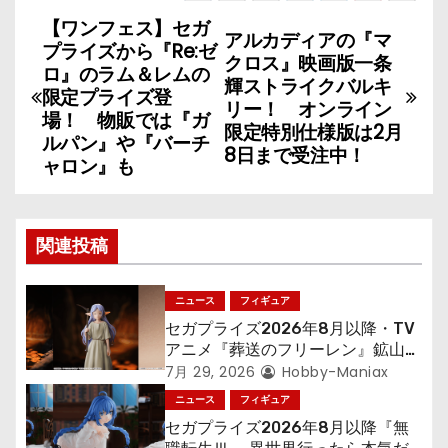
【ワンフェス】セガ
投
アルカディアの『マ
プライズから『Re:ゼ
クロス』映画版一条
稿
ロ』のラム＆レムの
輝ストライクバルキ
限定プライズ登
リー！ オンライン
ナ
場！ 物販では『ガ
限定特別仕様版は2月
ルパン』や『バーチ
8日まで受注中！
ビ
ャロン』も
ゲ
ー
関連投稿
シ
ニュース
フィギュア
ョ
セガプライズ2026年8月以降・TV
アニメ『葬送のフリーレン』鉱山で
ン
300年働くことになっっちゃった
7月 29, 2026
Hobby-Maniax
「フリーレン」を立体化！
ニュース
フィギュア
セガプライズ2026年8月以降『無