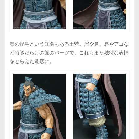
秦の怪鳥という異名もある王騎。眉や鼻、唇やアゴな
ど特徴だらけの顔のパーツで、これもまた独特な表情
をとらえた造形に。