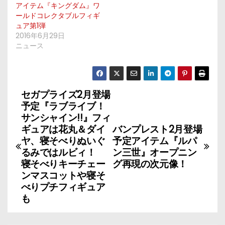
アイテム『キングダム』ワ
ールドコレクタブルフィギ
ュア第1弾
2016年6月29日
ニュース
セガプライズ2月登場
投
予定『ラブライブ！
稿
サンシャイン!!』フィ
ギュアは花丸＆ダイ
バンプレスト2月登場
ナ
ヤ、寝そべりぬいぐ
予定アイテム『ルパ
るみではルビィ！
ン三世』オープニン
ビ
寝そべりキーチェー
グ再現の次元像！
ンマスコットや寝そ
ゲ
べりプチフィギュア
も
ー