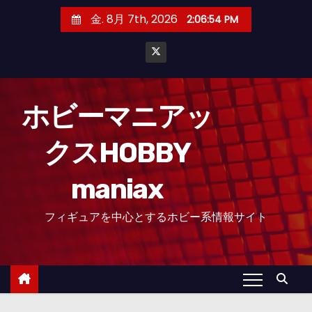
コ
金. 8月 7th, 2026
2:06:55 PM
ン
テ
ン
ツ
へ
ホビーマニアッ
ス
クスHOBBY
キ
ッ
maniax
プ
フィギュアを中心とするホビー系情報サイト