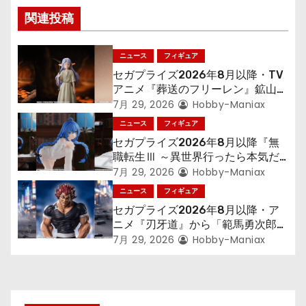
シ
関連投稿
ョ
ン
ニュース
フィギュア
セガプライズ2026年8月以降・TV
アニメ『葬送のフリーレン』鉱山で
300年働くことになっっちゃった
7月 29, 2026
Hobby-Maniax
「フリーレン」を立体化！
ニュース
フィギュア
セガプライズ2026年8月以降『無
職転生Ⅲ ～異世界行ったら本気だ
す～』から「ロキシー」のフィギュ
7月 29, 2026
Hobby-Maniax
アが登場！
ニュース
フィギュア
セガプライズ2026年8月以降・ア
ニメ『刃牙道』から「範馬勇次郎」
が登場ッッ!!
7月 29, 2026
Hobby-Maniax