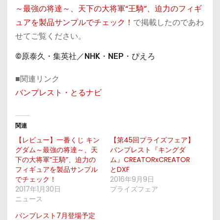
～最強の将達～、天下の大将軍“王騎”、迫力のフィギ
ュアを製品サンプルでチェック！
で掲載したのであわ
せてご覧ください。
©原泰久・集英社／NHK・NEP・ぴえろ
■関連リンク
バンプレスト・とるナビ
関連
【レビュー】一番くじ キン
【第45回プライズフェア】
グダム～最強の将達～、天
バンプレスト『キングダ
下の大将軍“王騎”、迫力の
ム』CREATORxCREATOR
フィギュアを製品サンプル
とDXF
でチェック！
2016年9月9日
2017年1月30日
プライズフェア
ニュース
バンプレスト7月登場予定