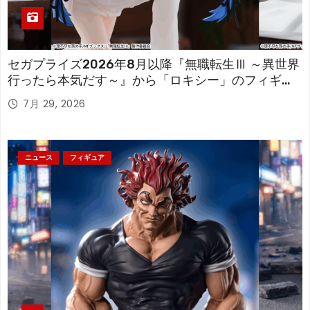
セガプライズ2026年8月以降『無職転生Ⅲ ～異世界
行ったら本気だす～』から「ロキシー」のフィギュ
アが登場！
7月 29, 2026
ニュース
フィギュア