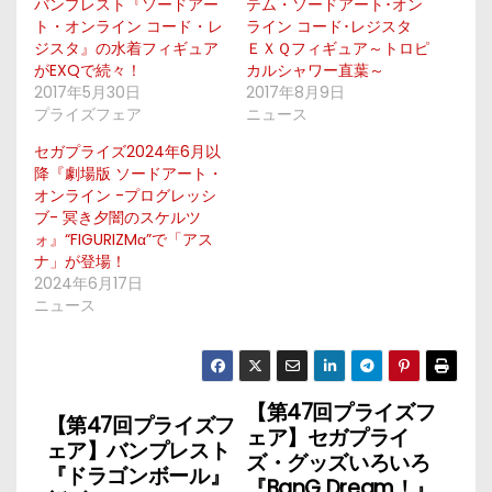
バンプレスト『ソードアー
テム・ソードアート･オン
ト・オンライン コード・レ
ライン コード･レジスタ
ジスタ』の水着フィギュア
ＥＸＱフィギュア～トロピ
がEXQで続々！
カルシャワー直葉～
2017年5月30日
2017年8月9日
プライズフェア
ニュース
セガプライズ2024年6月以
降『劇場版 ソードアート・
オンライン -プログレッシ
ブ- 冥き夕闇のスケルツ
ォ』“FIGURIZMα”で「アス
ナ」が登場！
2024年6月17日
ニュース
【第47回プライズフ
投
【第47回プライズフ
ェア】セガプライ
ェア】バンプレスト
稿
ズ・グッズいろいろ
『ドラゴンボール』
『BanG Dream！』