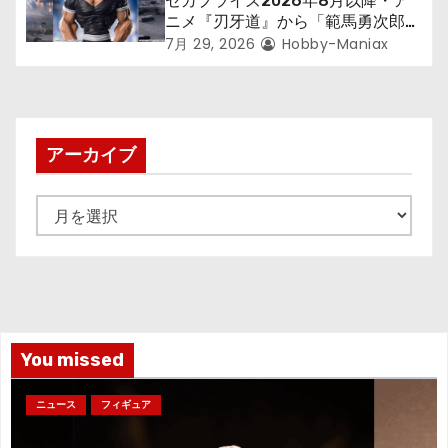
セガプライズ2026年8月以降・ア
ニメ『刃牙道』から「範馬勇次郎」
が登場ッッ!!
7月 29, 2026
Hobby-Maniax
アーカイブ
ア
ー
カ
イ
ブ
You missed
ニュース
フィギュア