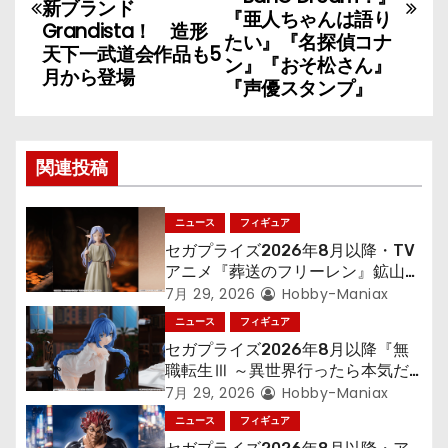
新ブランド
ナ
『亜人ちゃんは語り
Grandista！ 造形
たい』『名探偵コナ
天下一武道会作品も5
ビ
ン』『おそ松さん』
月から登場
『声優スタンプ』
ゲ
ー
関連投稿
シ
ョ
ニュース
フィギュア
セガプライズ2026年8月以降・TV
ン
アニメ『葬送のフリーレン』鉱山で
300年働くことになっっちゃった
7月 29, 2026
Hobby-Maniax
「フリーレン」を立体化！
ニュース
フィギュア
セガプライズ2026年8月以降『無
職転生Ⅲ ～異世界行ったら本気だ
す～』から「ロキシー」のフィギュ
7月 29, 2026
Hobby-Maniax
アが登場！
ニュース
フィギュア