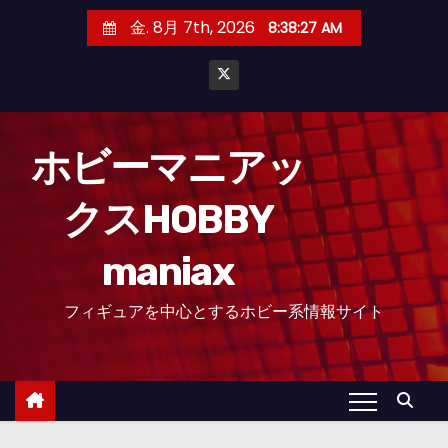
コ
金. 8月 7th, 2026
8:38:28 AM
ン
テ
ン
ツ
へ
ホビーマニアッ
ス
クスHOBBY
キ
ッ
maniax
プ
フィギュアを中心とするホビー系情報サイト