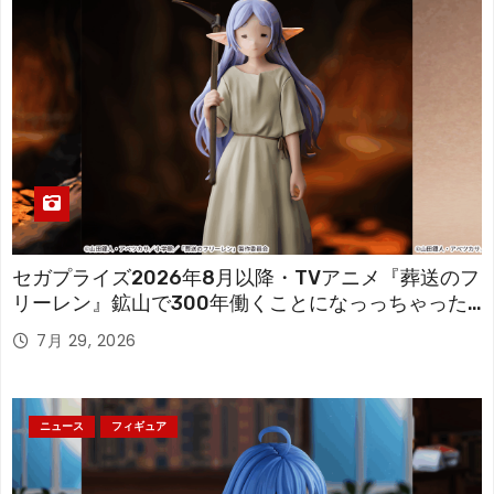
セガプライズ2026年8月以降・TVアニメ『葬送のフ
リーレン』鉱山で300年働くことになっっちゃった
「フリーレン」を立体化！
7月 29, 2026
ニュース
フィギュア