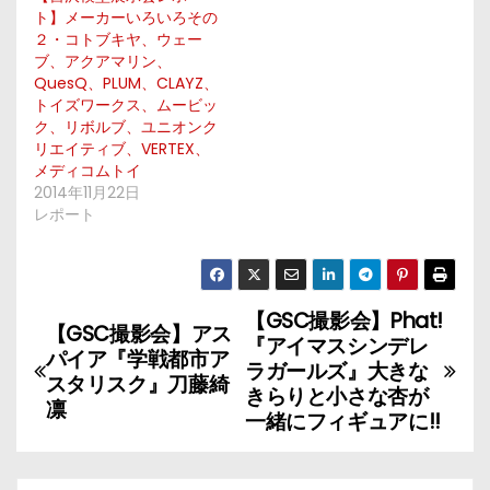
ト】メーカーいろいろその
２・コトブキヤ、ウェー
ブ、アクアマリン、
QuesQ、PLUM、CLAYZ、
トイズワークス、ムービッ
ク、リボルブ、ユニオンク
リエイティブ、VERTEX、
メディコムトイ
2014年11月22日
レポート
【GSC撮影会】Phat!
投
【GSC撮影会】アス
『アイマスシンデレ
パイア『学戦都市ア
稿
ラガールズ』大きな
スタリスク』刀藤綺
きらりと小さな杏が
凛
ナ
一緒にフィギュアに!!
ビ