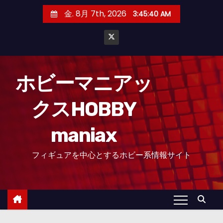
コ
金. 8月 7th, 2026
3:45:41 AM
ン
テ
ン
ツ
へ
ホビーマニアッ
ス
クスHOBBY
キ
ッ
maniax
プ
フィギュアを中心とするホビー系情報サイト