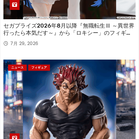
セガプライズ2026年8月以降『無職転生Ⅲ ～異世界
行ったら本気だす～』から「ロキシー」のフィギュ
アが登場！
7月 29, 2026
ニュース
フィギュア