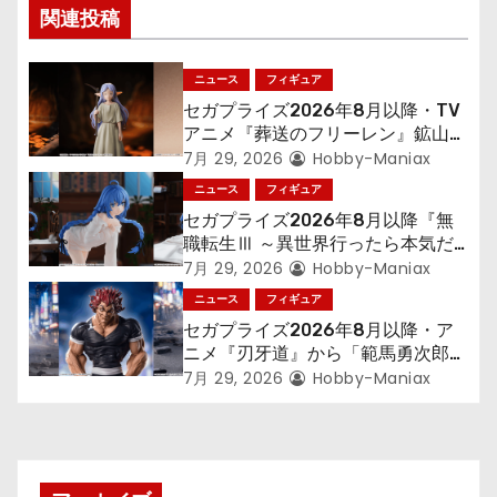
ゲ
関連投稿
ー
ニュース
フィギュア
シ
セガプライズ2026年8月以降・TV
アニメ『葬送のフリーレン』鉱山で
ョ
300年働くことになっっちゃった
7月 29, 2026
Hobby-Maniax
「フリーレン」を立体化！
ニュース
フィギュア
ン
セガプライズ2026年8月以降『無
職転生Ⅲ ～異世界行ったら本気だ
す～』から「ロキシー」のフィギュ
7月 29, 2026
Hobby-Maniax
アが登場！
ニュース
フィギュア
セガプライズ2026年8月以降・ア
ニメ『刃牙道』から「範馬勇次郎」
が登場ッッ!!
7月 29, 2026
Hobby-Maniax