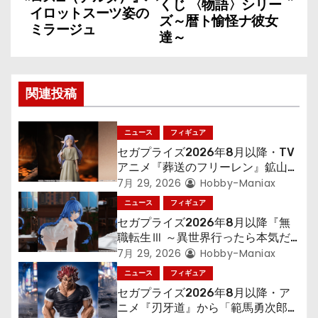
くじ 〈物語〉シリー
イロットスーツ姿の
ナ
ズ～暦ト愉怪ナ彼女
ミラージュ
達～
ビ
ゲ
関連投稿
ー
シ
ニュース
フィギュア
セガプライズ2026年8月以降・TV
ョ
アニメ『葬送のフリーレン』鉱山で
300年働くことになっっちゃった
7月 29, 2026
Hobby-Maniax
ン
「フリーレン」を立体化！
ニュース
フィギュア
セガプライズ2026年8月以降『無
職転生Ⅲ ～異世界行ったら本気だ
す～』から「ロキシー」のフィギュ
7月 29, 2026
Hobby-Maniax
アが登場！
ニュース
フィギュア
セガプライズ2026年8月以降・ア
ニメ『刃牙道』から「範馬勇次郎」