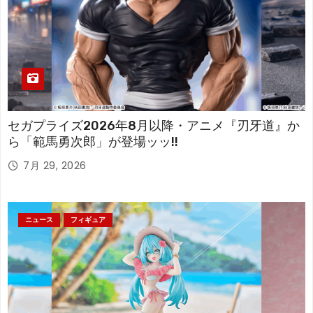
セガプライズ2026年8月以降・アニメ『刃牙道』か
ら「範馬勇次郎」が登場ッッ!!
7月 29, 2026
ニュース
フィギュア