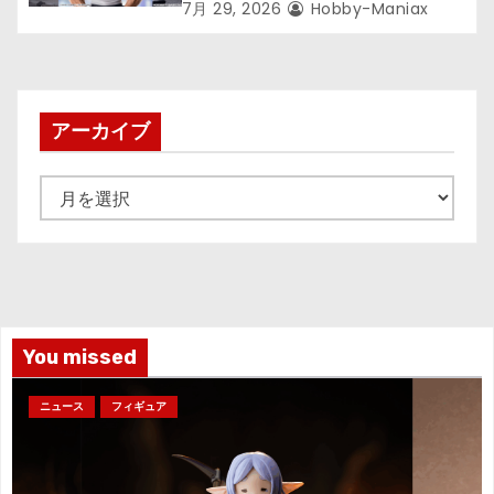
が登場ッッ!!
7月 29, 2026
Hobby-Maniax
アーカイブ
ア
ー
カ
イ
ブ
You missed
ニュース
フィギュア