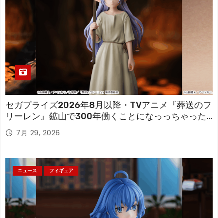
セガプライズ2026年8月以降・TVアニメ『葬送のフ
リーレン』鉱山で300年働くことになっっちゃった
「フリーレン」を立体化！
7月 29, 2026
ニュース
フィギュア