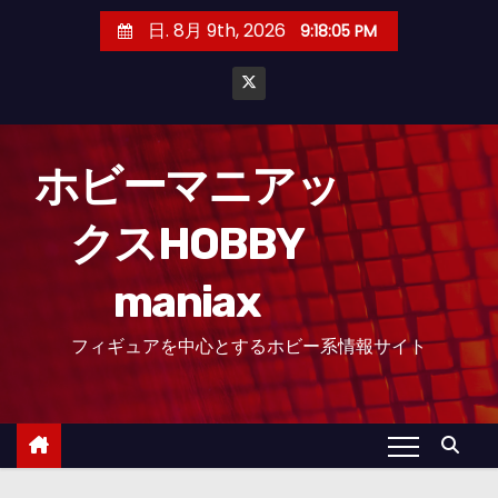
コ
日. 8月 9th, 2026
9:18:06 PM
ン
テ
ン
ツ
へ
ホビーマニアッ
ス
クスHOBBY
キ
ッ
maniax
プ
フィギュアを中心とするホビー系情報サイト