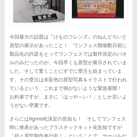
今回最大の話題は『けものフレンズ』のねんどろいど
原型の展示があったこと！ ワンフェス開催数日前に
製品化の許諾をとってワンフェスでは製作決定のパネ
ルのみだったのが、今回早くも原型が展示されていま
した。そして驚くことにすでに受注も始まっていま
す。その受注は未彩色の原型写真＆イラストで行われ
ているという、これまで例がないような緊急展開！
お約束ですが、まさに「はっや～い！」としか言いよ
うがない早業です。
さらにはfigma化決定の告知も！ そしてワンフェス
時に発表があったプラスチックキット化告知ですが
「続々原型製作進行中！」ということで、サーバルだ