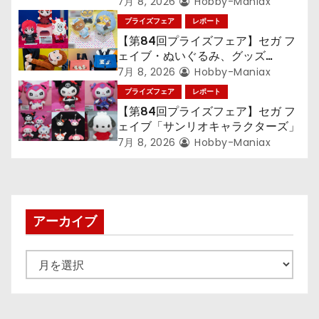
ン』TVアニメ『呪術廻戦』『〈物
7月 8, 2026
Hobby-Maniax
ン
語〉シリーズ』「初音ミク」
プライズフェア
レポート
【第84回プライズフェア】セガ フ
ェイブ・ぬいぐるみ、グッズ
『LiSA』『ミニオン』『おさるの
7月 8, 2026
Hobby-Maniax
ジョージ』『ポケットモンスター』
プライズフェア
レポート
【第84回プライズフェア】セガ フ
ェイブ「サンリオキャラクターズ」
7月 8, 2026
Hobby-Maniax
アーカイブ
ア
ー
カ
イ