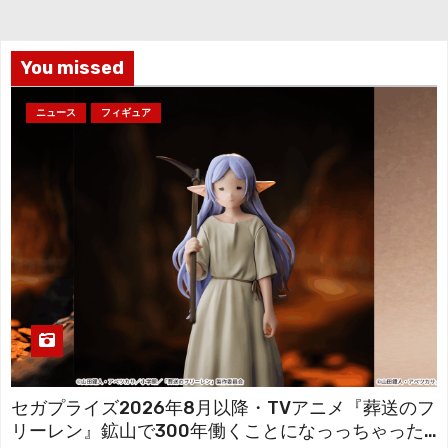
ブ
You missed
ニュース
フィギュア
セガプライズ2026年8月以降・TVアニメ『葬送のフ
リーレン』鉱山で300年働くことになっっちゃった