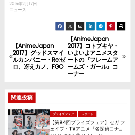
2015年2月17日
ニュース
【AnimeJapan
投
【AnimeJapan
2017】コトブキヤ・
稿
2017】グッドスマイ
いよいよアニメスタ
ルカンパニー・Re:ゼ
ートの『フレームア
ナ
ロ、冴えカノ、FGO
ームズ・ガール』コ
ーナー
ビ
ゲ
関連投稿
ー
シ
プライズフェア
レポート
【第84回プライズフェア】セガ フ
ョ
ェイブ・TVアニメ『名探偵コナ