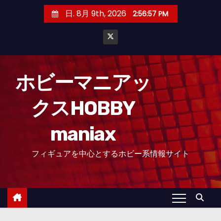
コ
日. 8月 9th, 2026
2:56:58 PM
ン
テ
ン
ツ
へ
ホビーマニアッ
ス
クスHOBBY
キ
ッ
maniax
プ
フィギュアを中心とするホビー系情報サイト