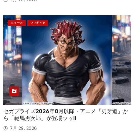
ニュース
フィギュア
セガプライズ2026年8月以降・アニメ『刃牙道』か
ら「範馬勇次郎」が登場ッッ!!
7月 29, 2026