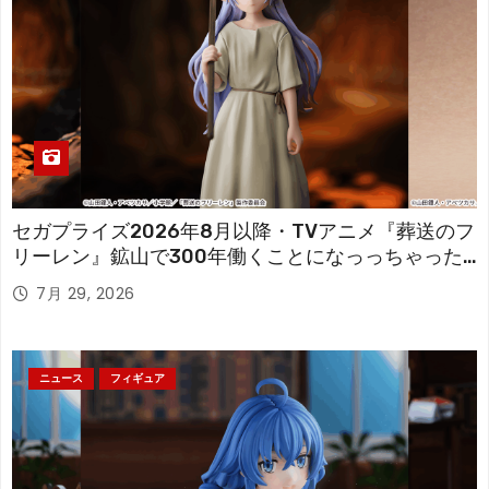
セガプライズ2026年8月以降・TVアニメ『葬送のフ
リーレン』鉱山で300年働くことになっっちゃった
「フリーレン」を立体化！
7月 29, 2026
ニュース
フィギュア