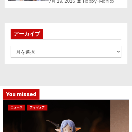
が登場ッッ!!
7月 29, 2026
Hobby-Maniax
アーカイブ
ア
ー
カ
イ
ブ
You missed
ニュース
フィギュア