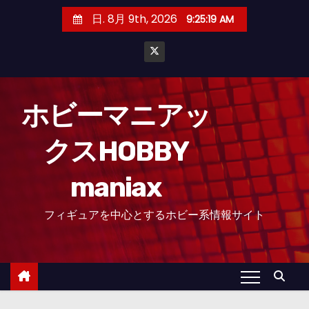
コ
日. 8月 9th, 2026
9:25:20 AM
ン
テ
ン
ツ
へ
ホビーマニアッ
ス
クスHOBBY
キ
ッ
maniax
プ
フィギュアを中心とするホビー系情報サイト