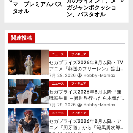
稿
月のライオン」、メ
マ プレミアムバス
ガジャンボクッショ
タオル
ナ
ン、バスタオル
ビ
ゲ
関連投稿
ー
ニュース
フィギュア
シ
セガプライズ2026年8月以降・TV
アニメ『葬送のフリーレン』鉱山で
ョ
300年働くことになっっちゃった
7月 29, 2026
Hobby-Maniax
「フリーレン」を立体化！
ニュース
フィギュア
ン
セガプライズ2026年8月以降『無
職転生Ⅲ ～異世界行ったら本気だ
す～』から「ロキシー」のフィギュ
7月 29, 2026
Hobby-Maniax
アが登場！
ニュース
フィギュア
セガプライズ2026年8月以降・ア
ニメ『刃牙道』から「範馬勇次郎」