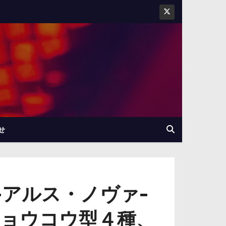
せ
-アルス・ノヴァ-
ミョウコウ型４種、