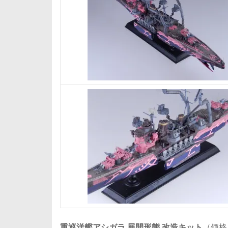
重巡洋艦アシガラ 展開形態 改造キット
（価格：