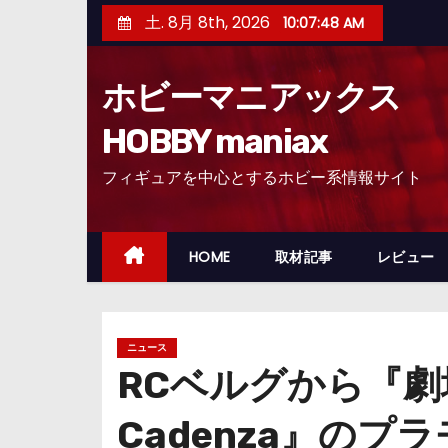
コ
土. 8月 8th, 2026
10:07:49 AM
ン
テ
ホビーマニアックス
ン
ツ
HOBBY maniax
へ
フィギュアを中心とするホビー系情報サイト
ス
キ
ッ
HOME
取材記事
レビュー
プ
ニュース
RCベルグから『劇
Cadenza』の