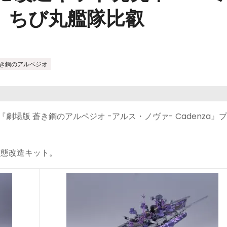
、ちび丸艦隊比叡
き鋼のアルペジオ
場版 蒼き鋼のアルペジオ -アルス・ノヴァ- Cadenza』
。
形態改造キット。