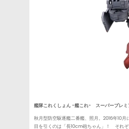
艦隊これくしょん -艦これ- スーパープレミ
秋月型防空駆逐艦二番艦、照月。2016年1
目を引くのは「長10cm砲ちゃん」！ それ