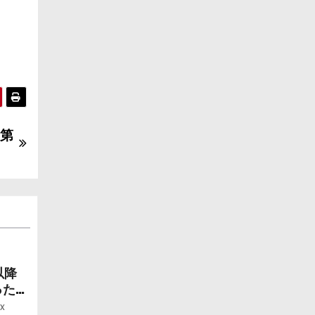
』第
以降
ったら
ー」
x