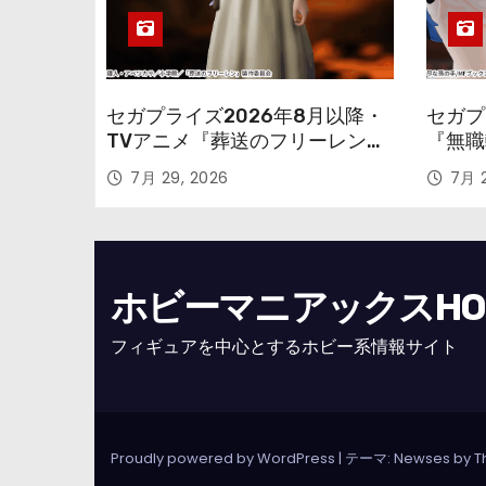
セガプライズ2026年8月以降・
セガプ
TVアニメ『葬送のフリーレン』
『無職
鉱山で300年働くことになっっ
本気だ
7月 29, 2026
7月 2
ちゃった「フリーレン」を立体
のフィ
化！
ホビーマニアックスHOBB
フィギュアを中心とするホビー系情報サイト
Proudly powered by WordPress
|
テーマ: Newses by
T