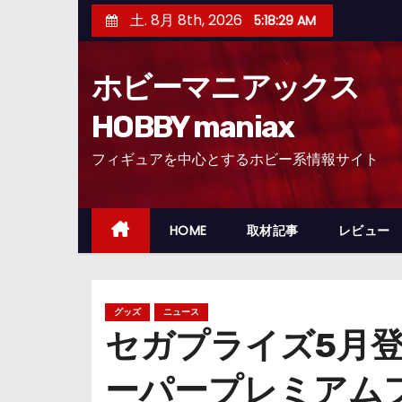
コ
土. 8月 8th, 2026
5:18:30 AM
ン
テ
ホビーマニアックス
ン
ツ
HOBBY maniax
へ
フィギュアを中心とするホビー系情報サイト
ス
キ
ッ
HOME
取材記事
レビュー
プ
グッズ
ニュース
セガプライズ5月登
ーパープレミアム