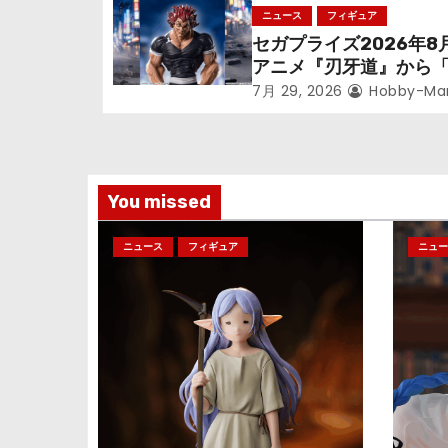
っっちゃった「フリー
ニュース
フィギュア
ョ
立体化！
セガプライズ2026年8
アニメ『刃牙道』から
ン
次郎」が登場ッッ!!
7月 29, 2026
Hobby-Ma
You missed
ニュース
フィギュア
ニュー