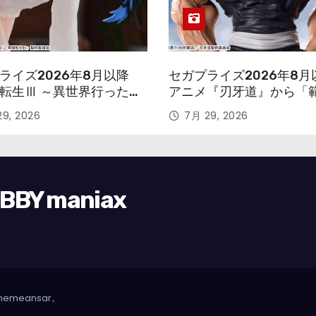
ライズ2026年8月以降
セガプライズ2026年8月
転生Ⅲ ～異世界行ったら
アニメ『刃牙道』から「
す～』から「ロキシー」
次郎」が登場ッッ!!
9, 2026
7月 29, 2026
ギュアが登場！
Y maniax
hemeansar
。