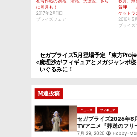
礼号作戦の朝霜、清霜、大淀改、さら
秋月、翔
に照月も！
賀岬！ 
2017年2月11日
ケットラ
プライズフェア
2016年5
プライズ
セガプライズ5月登場予定『東方Proje
投
魔理沙がフィギュアとメガジャンボ寝
稿
いぐるみに！
ナ
関連投稿
ビ
ゲ
ニュース
フィギュア
セガプライズ2026年8
ー
TVアニメ『葬送のフリ
シ
ン』鉱山で300年働く
7月 29, 2026
Hobby-Ma