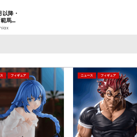
レン」を
のフィギュアが登場！
月以降・
「範馬勇
niax
ス
フィギュア
ニュース
フィギュア