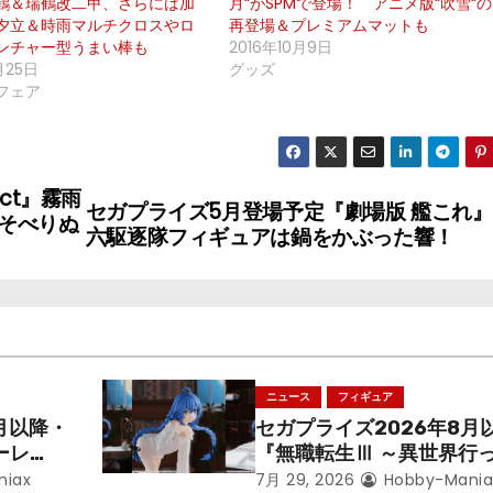
鶴＆瑞鶴改二甲、さらには加
月“がSPMで登場！ アニメ版“吹雪“の
夕立＆時雨マルチクロスやロ
再登場＆プレミアムマットも
ンチャー型うまい棒も
2016年10月9日
月25日
グッズ
フェア
ct』霧雨
セガプライズ5月登場予定『劇場版 艦これ
そべりぬ
六駆逐隊フィギュアは鍋をかぶった響！
ニュース
フィギュア
月以降・
セガプライズ2026年8月
ーレ
『無職転生Ⅲ ～異世界行
ことにな
本気だす～』から「ロキシ
niax
7月 29, 2026
Hobby-Mania