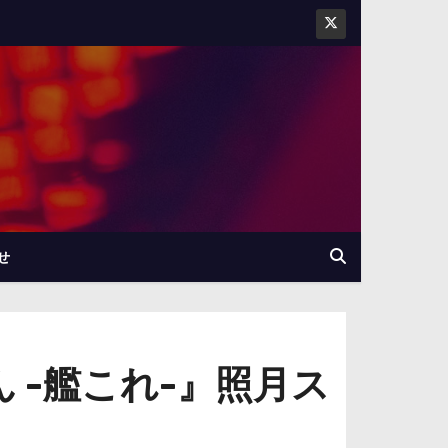
せ
 -艦これ-』照月ス