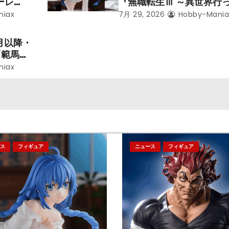
ーレ
『無職転生Ⅲ ～異世界行
ことにな
本気だす～』から「ロキシ
niax
7月 29, 2026
Hobby-Mania
レン」を
のフィギュアが登場！
月以降・
「範馬勇
niax
ス
フィギュア
ニュース
フィギュア