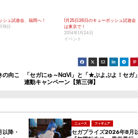
ッシュ試遊会、福岡へ！
1月25日26日のキューポッシュ試遊会
2月19日
は東京で！
2014年1月24日
イベント
 輝きの向こ
「セガにゅ～NaVi」と「★ぷよぷよ！セガ
連動キャンペーン【第三弾】
ニュース
フィギュア
月以降・
セガプライズ2026年8月