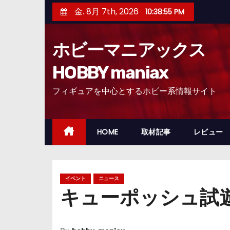
コ
金. 8月 7th, 2026
10:38:55 PM
ン
テ
ホビーマニアックス
ン
ツ
HOBBY maniax
へ
フィギュアを中心とするホビー系情報サイト
ス
キ
ッ
HOME
取材記事
レビュー
プ
イベント
ニュース
キューポッシュ試