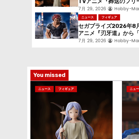
TVアニメ『葬送のフリ
ー
ン』鉱山で300年働く
7月 29, 2026
Hobby-Ma
シ
っっちゃった「フリー
ニュース
フィギュア
立体化！
セガプライズ2026年8
ョ
アニメ『刃牙道』から
次郎」が登場ッッ!!
ン
7月 29, 2026
Hobby-Ma
You missed
ニュース
フィギュア
ニュー