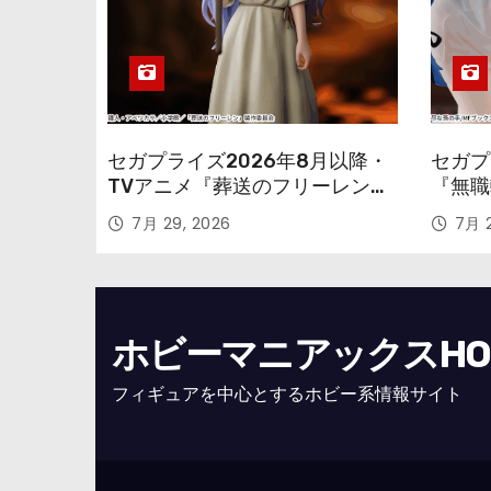
セガプライズ2026年8月以降・
セガプ
TVアニメ『葬送のフリーレン』
『無職
鉱山で300年働くことになっっ
本気だ
7月 29, 2026
7月 2
ちゃった「フリーレン」を立体
のフィ
化！
ホビーマニアックスHOBB
フィギュアを中心とするホビー系情報サイト