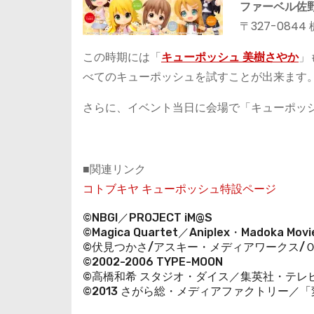
ファーベル佐
〒327-084
この時期には「
キューポッシュ 美樹さやか
」
べてのキューポッシュを試すことが出来ます
さらに、イベント当日に会場で「キューポッ
■関連リンク
コトブキヤ キューポッシュ特設ページ
©NBGI／PROJECT iM@S
©Magica Quartet／Aniplex・Madoka Movie
©伏見つかさ/アスキー・メディアワークス/Ｏ
©2002-2006 TYPE-MOON
©高橋和希 スタジオ・ダイス／集英社・テレ
©2013 さがら総・メディアファクトリー／