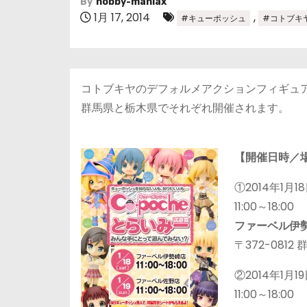
By
hobby-maniax
1月 17, 2014
,
#キューポッシュ
#コトブキ
コトブキヤのデフォルメアクションフィギュア
群馬県と栃木県でそれぞれ開催されます。
【開催日時／
①2014年1月
11:00～18:00
ファーベル伊
〒372-081
②2014年1月
11:00～18:00