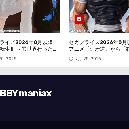
ライズ2026年8月以降
セガプライズ2026年8月
転生Ⅲ ～異世界行ったら
アニメ『刃牙道』から「
す～』から「ロキシー」
次郎」が登場ッッ!!
9, 2026
7月 29, 2026
ギュアが登場！
Y maniax