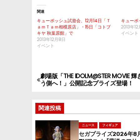
関連
キューポッシュ試遊会、12月14日「Ｔ
キューポ
ａｍＴａｍ相模原店」・15日「コトブ
2013年1
キヤ 秋葉原館」で
イベント
2013年12月8日
イベント
劇場版「THE IDOLM@STER MOVIE
投
う側へ！」公開記念プライズ登場！
稿
ナ
関連投稿
ビ
ニュース
フィギュア
ゲ
セガプライズ2026年8