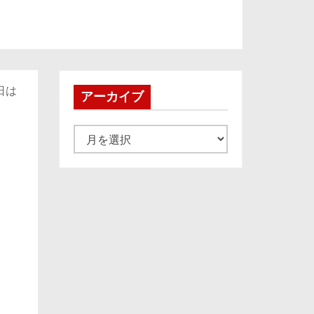
日は
アーカイブ
ア
ー
カ
イ
ブ